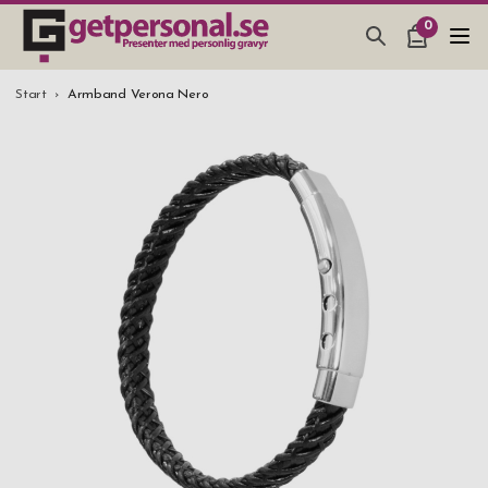
0
PRESENTER & PRYLAR
Start
Armband Verona Nero
BAR, GLAS & KÖK
SMYCKEN & ACCESSOARER
PRESENTTIPS
BRÖLLOPSPRESENT 2026
STUDENTPRESENT 2026