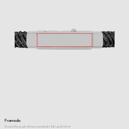
Framsida
Gravyrfärg på denna produkt blir grå/silver.