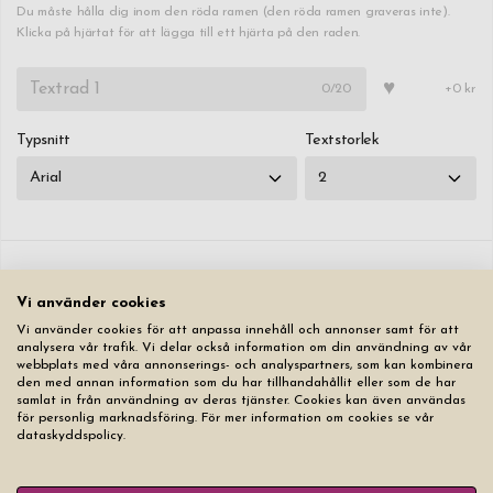
Du måste hålla dig inom den röda ramen (den röda ramen graveras inte).
Klicka på hjärtat för att lägga till ett hjärta på den raden.
♥
0
/20
+0 kr
Typsnitt
Textstorlek
Nollställ alla flikar
Vi använder cookies
Vi använder cookies för att anpassa innehåll och annonser samt för att
399,00 kr
analysera vår trafik. Vi delar också information om din användning av vår
webbplats med våra annonserings- och analyspartners, som kan kombinera
den med annan information som du har tillhandahållit eller som de har
Lägg produkten i varukorgen
samlat in från användning av deras tjänster. Cookies kan även användas
för personlig marknadsföring. För mer information om cookies se vår
dataskyddspolicy.