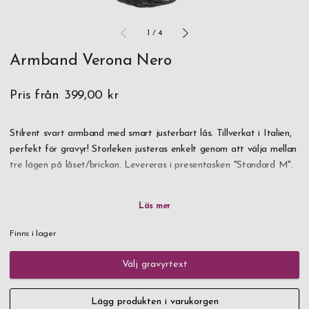
1
/
4
Armband Verona Nero
Pris från
399,00 kr
Stilrent svart armband med smart justerbart lås. Tillverkat i Italien,
perfekt för gravyr! Storleken justeras enkelt genom att välja mellan
tre lägen på låset/brickan. Levereras i presentasken "Standard M".
Alltid snabb leverans - beställ redan idag!
Finns i lager
Välj gravyrtext
Lägg produkten i varukorgen