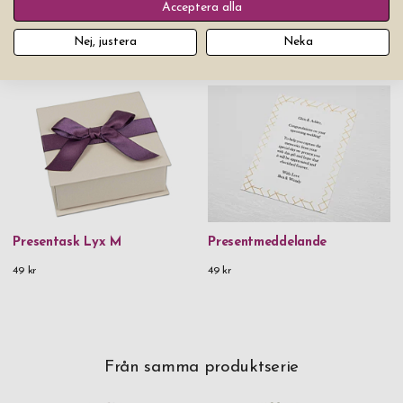
Acceptera alla
Nej, justera
Neka
Du kanske också gillar
Presentask Lyx M
Presentmeddelande
49 kr
49 kr
Från samma produktserie