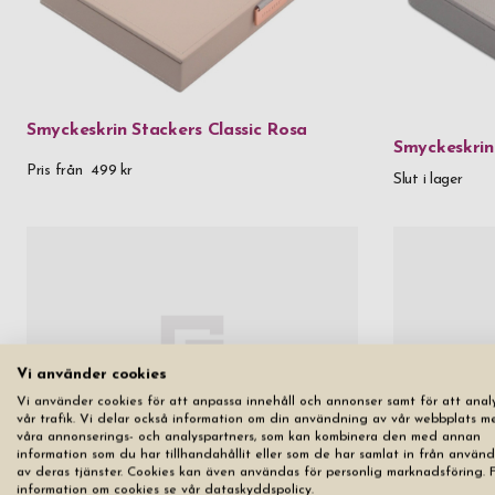
Smyckeskrin Stackers Classic Rosa
Smyckeskrin 
Pris från
499 kr
Slut i lager
Vi använder cookies
Vi använder cookies för att anpassa innehåll och annonser samt för att anal
vår trafik. Vi delar också information om din användning av vår webbplats m
våra annonserings- och analyspartners, som kan kombinera den med annan
information som du har tillhandahållit eller som de har samlat in från använ
av deras tjänster. Cookies kan även användas för personlig marknadsföring. 
information om cookies se vår dataskyddspolicy.