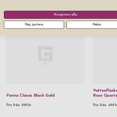
Termosmugg Eva Solo To Go Cup
Nyckelring 
Nordic Rose 0,35 L
Pris från
299 k
Slut i lager
Acceptera alla
Nej, justera
Neka
Vattenflask
Penna Classic Black Gold
Rose Quartz
Pris från
299 kr
Pris från
499 k