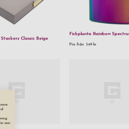
Munblåst gl
Munblåst gla
Mässing
Fickplunta Rainbow Spectru
Stackers Classic Beige
Rostfritt stå
Pris från
349 kr
Rostfritt stå
Rostfritt st
Tenn
Textil & FSC
Veganskt lä
Veganskt lä
ysera
ed
dning
Vinglas
För mer