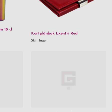
as
s & stål
m 18 cl
Kortplånbok Exentri Red
l
Slut i lager
l & kristaller
ål & trä
-certifierat papper
der
der & tyg