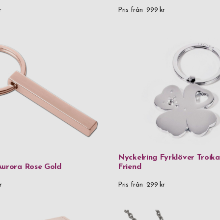
r
Pris från
999 kr
Stackers
Thermos
Troika
Vezzosi
Victorinox
Vildmark
Zippo
Zwilling
Nyckelring Fyrklöver Troika
Aurora Rose Gold
Friend
Material
r
Pris från
299 kr
90% återvunn
90% återvunne