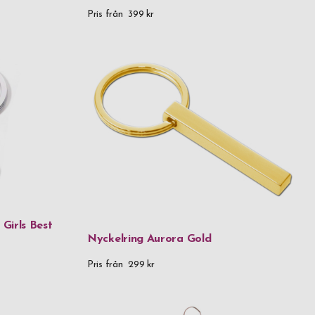
Pris från
399 kr
 Girls Best
Nyckelring Aurora Gold
Pris från
299 kr
et rostfritt stål & plast
t rostfritt stål, silikon & plast