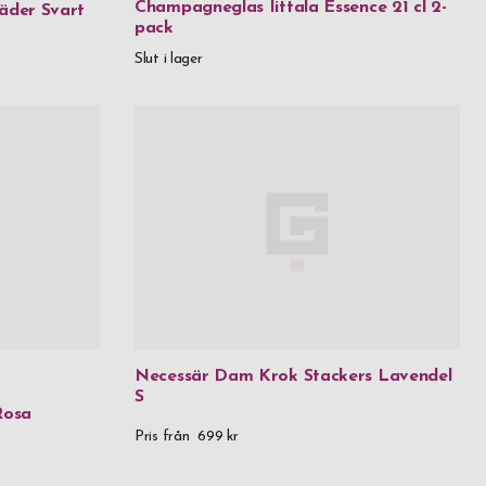
Champagneglas Iittala Essence 21 cl 2-
äder Svart
pack
Slut i lager
 kr
999,99 kr
 above
Necessär Dam Krok Stackers Lavendel
S
Rosa
Pris från
699 kr