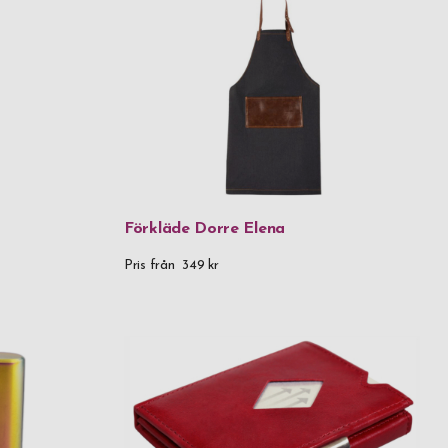
Silver
t
itt stål
Förkläde Dorre Elena
las
Pris från
349 kr
fritt stål
taller