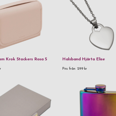
925 Sterling 
Aluminium
BPA-fri plas
Eco-läder
Glas
Glas & rostfr
m Krok Stackers Rosa S
Halsband Hjärta Elise
Handgjort g
r
Pris från
299 kr
Kristallglas
Läder
Läder & rost
Metall
Metall & kris