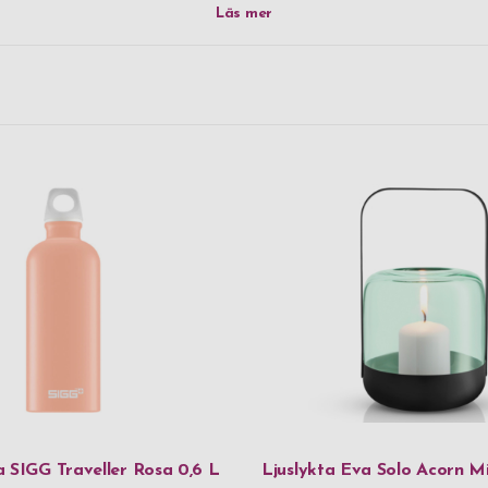
GP
GP Design
H2O
Iittala
Inori
Laguiole
LSA
Orrefors
Paperstyle
Parker
Pulltex
a SIGG Traveller Rosa 0,6 L
Ljuslykta Eva Solo Acorn M
SIGG