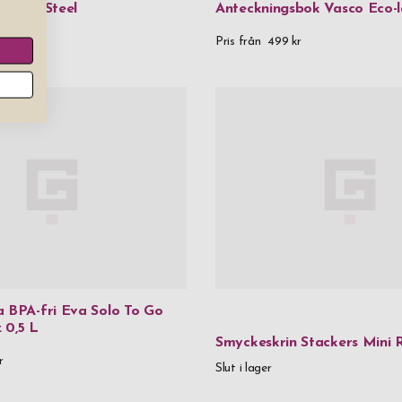
Aurora Steel
Anteckningsbok Vasco Eco-l
Rödvinsglas
r
Pris från
499 kr
Vitvinsglas
Pris
0 kr
-
999,99
1 000 kr
-
1 
2 000 kr
and
Kön
Herr
a BPA-fri Eva Solo To Go
Dam
 0,5 L
Smyckeskrin Stackers Mini 
r
Slut i lager