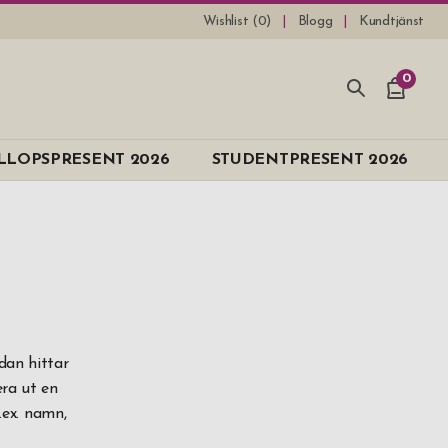
Wishlist (
0
)
Blogg
Kundtjänst
0
e
LLOPSPRESENT 2026
STUDENTPRESENT 2026
n
dan hittar
era ut en
.ex. namn,