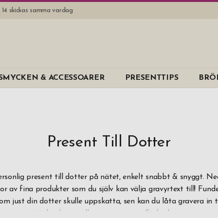
l. 14 skickas samma vardag
Varumärk
SMYCKEN & ACCESSOARER
PRESENTTIPS
BRÖ
Dorre
Dus
EPC
Erbe Solinge
Present Till Dotter
Eva Solo
Exentri
rsonlig present till dotter på nätet, enkelt snabbt & snyggt. Ne
r av fina produkter som du själv kan välja gravyrtext till! Fund
Fanni K
om just din dotter skulle uppskatta, sen kan du låta gravera in t
Fox
initialer datum eller en text som tilltalar henne.