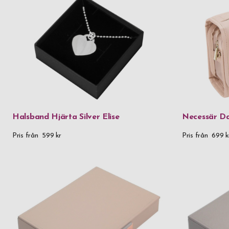
Halsband Hjärta Silver Elise
Necessär Da
Pris från
599 kr
Pris från
699 k