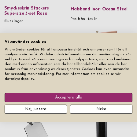
Smyckeskrin Stackers
Halsband Inori Ocean Steel
Supersize 3-set Rosa
Pris från
499 kr
Slut i lager
Vi använder cookies
Vi använder cookies för att anpassa innehåll och annonser samt för att
analysera vår trafik. Vi delar också information om din användning av vår
webbplats med våra annonserings- och analyspartners, som kan kombinera
den med annan information som du har tillhandahållit eller som de har
samlat in från användning av deras tjänster. Cookies kan även användas
för personlig marknadsföring. För mer information om cookies se vår
dataskyddspolicy.
Armband Inori Identity Steel
Grillknivar Laguiole Viande
Black
de Choix 6 st
Pris från
699 kr
Acceptera alla
Slut i lager
Nej, justera
Neka