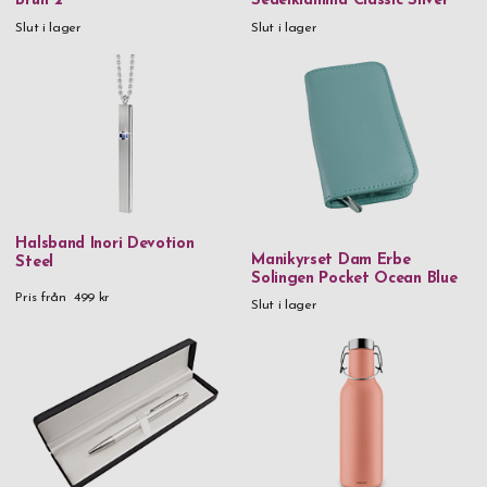
Brun 2
Sedelklämma Classic Silver
Slut i lager
Slut i lager
Halsband Inori Devotion
Manikyrset Dam Erbe
Steel
Solingen Pocket Ocean Blue
Pris från
499 kr
Slut i lager