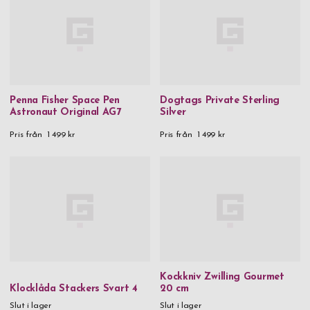
Penna Fisher Space Pen
Dogtags Private Sterling
Astronaut Original AG7
Silver
Pris från
1 499 kr
Pris från
1 499 kr
Kockkniv Zwilling Gourmet
Klocklåda Stackers Svart 4
20 cm
Slut i lager
Slut i lager