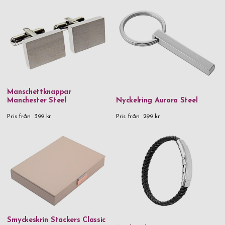
Zack
Zippo
Zwilling
Material
90% återvunnet rostfritt stål & plast
Manschettknappar
925 Sterling Silver
Manchester Steel
Nyckelring Aurora Steel
Pris från
399 kr
Pris från
299 kr
Aluminium
Aluminium & metall
FSC-certifierad karboniserad bambu FSC®️-certified carbonized
bamboo
Glas
Handgjort glas & trä
Kristallglas
Smyckeskrin Stackers Classic