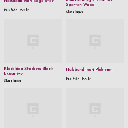
Multiverktyg Victorinox
Halsband Inori Edge Steel
Spartan Wood
Pris från
499 kr
Slut i lager
Klocklåda Stackers Black
Halsband Inori Plektrum
Executive
Pris från
399 kr
Slut i lager