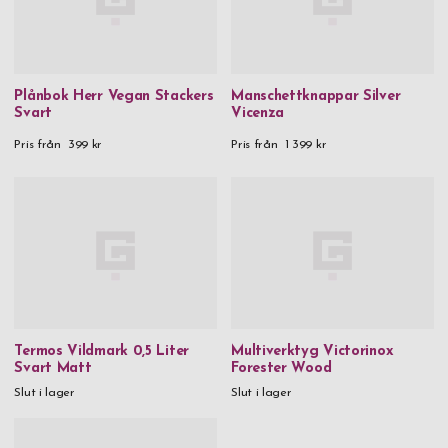
Plånbok Herr Vegan Stackers
Manschettknappar Silver
Svart
Vicenza
Pris från
399 kr
Pris från
1 399 kr
Termos Vildmark 0,5 Liter
Multiverktyg Victorinox
Svart Matt
Forester Wood
Slut i lager
Slut i lager