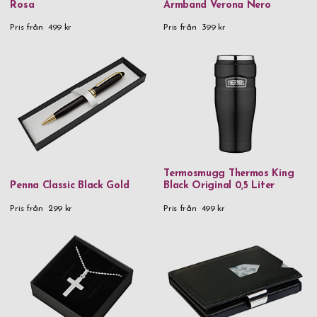
Rosa
Armband Verona Nero
Läder
Pris från
499 kr
Pris från
399 kr
Läder & rostfritt stål
Metall
Metall & kristaller
Mässing
Rostfritt stål
Rostfritt stål & 18k guld
Termosmugg Thermos King
Rostfritt stål & gummi
Penna Classic Black Gold
Black Original 0,5 Liter
Rostfritt stål & trä
Pris från
299 kr
Pris från
499 kr
Trä
Veganskt läder
Veganskt läder & glas
Pris