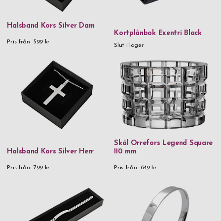
0 kr
-
999,99 kr
Halsband Kors Silver Dam
1 000 kr
-
1 999,99 kr
Kortplånbok Exentri Black
Pris från
599 kr
Slut i lager
2 000 kr
and above
Kön
Herr
Dam
Skål Orrefors Legend Square
Halsband Kors Silver Herr
110 mm
Pris från
799 kr
Pris från
649 kr