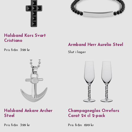
Laguiole
Det som utmärker våra konfirmationspresenter är möjligheten
LSA
att välja personlig gravyr, vilket dessutom inte heller påverkar
vår snabba leveranstid. Med möjligheten att lägga till namn,
Nachtmann
datum eller meningsfulla meddelanden kan du skapa en verkligt
Orrefors
Halsband Kors Svart
unik och minnesvärd gåva som fångar essensen av denna heliga
Cristiano
milstolpe. Oavsett om du firar en familjemedlem, en vän eller
Saphir
Armband Herr Aurelio Steel
en älskad, kommer våra personligt graverade
Pris från
399 kr
Slut i lager
SIGG
konfirmationspresenter garanterat att göra tillfället ännu mer
speciellt. Beställ redan idag.
Stackers
Thermos
Troika
Verona
Vezzosi
Halsband Ankare Archer
Champagneglas Orrefors
Victorinox
Steel
Carat 24 cl 2-pack
Vildmark
Pris från
399 kr
Pris från
699 kr