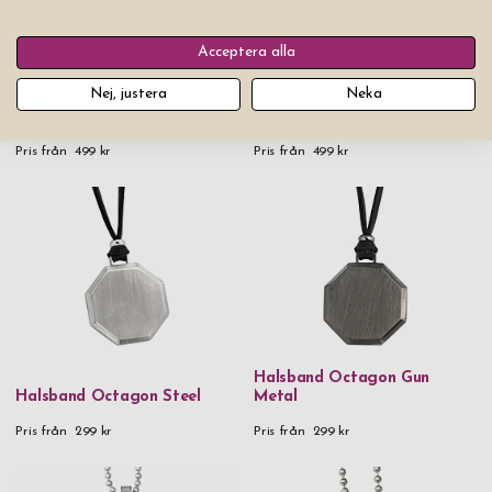
Acceptera alla
Nej, justera
Neka
Halsband Inori Devotion
Black
Halsband Inori Pipeline Steel
Pris från
499 kr
Pris från
499 kr
Halsband Octagon Gun
Halsband Octagon Steel
Metal
Pris från
299 kr
Pris från
299 kr