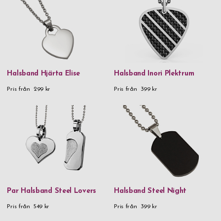
namn blir en tidlös gåva eftersom gravyren alltid kommer att
sitta där och påminna personen som bär halssmycket om din
kärlek och omtänksamhet. Vi har även ett mycket trevligt par-
halsband om du vill att du och din älskling ska bära något riktigt
snyggt som matchar. Beställ graverade halsband med namn
herr eller dam redan idag.
Halsband Hjärta Elise
Halsband Inori Plektrum
Pris från
299 kr
Pris från
399 kr
Par Halsband Steel Lovers
Halsband Steel Night
Pris från
549 kr
Pris från
399 kr