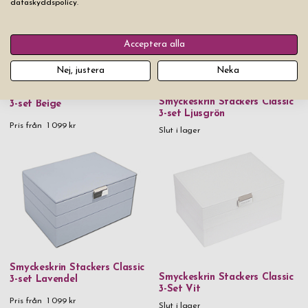
dataskyddspolicy.
Acceptera alla
Nej, justera
Neka
Smyckeskrin Stackers Classic
Smyckeskrin Stackers Classic
3-set Beige
3-set Ljusgrön
Pris från
1 099 kr
Slut i lager
Smyckeskrin Stackers Classic
Smyckeskrin Stackers Classic
3-set Lavendel
3-Set Vit
Pris från
1 099 kr
Slut i lager