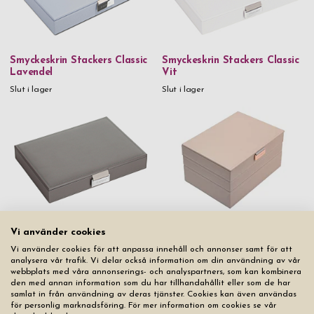
Smyckeskrin Stackers Classic
Smyckeskrin Stackers Classic
Lavendel
Vit
Slut i lager
Slut i lager
Smyckeskrin Stackers Classic
Vi använder cookies
Smyckeskrin Stackers Classic
3-set Rosa
Vi använder cookies för att anpassa innehåll och annonser samt för att
Mink
analysera vår trafik. Vi delar också information om din användning av vår
Pris från
1 099 kr
Slut i lager
webbplats med våra annonserings- och analyspartners, som kan kombinera
den med annan information som du har tillhandahållit eller som de har
samlat in från användning av deras tjänster. Cookies kan även användas
för personlig marknadsföring. För mer information om cookies se vår