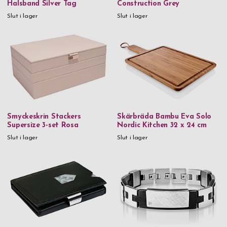
Halsband Silver Tag
Construction Grey
Metall & kristaller
Slut i lager
Slut i lager
Munblåst glas
Mässing
Rostfritt stål
Rostfritt stål & 18k guld
Rostfritt stål & PVD
Rostfritt stål & trä
Smyckeskrin Stackers
Skärbräda Bambu Eva Solo
Supersize 3-set Rosa
Nordic Kitchen 32 x 24 cm
Tenn
Slut i lager
Slut i lager
Trä
Veganskt läder
Veganskt läder & glas
Vinglas
Rödvinsglas