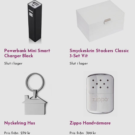
Spiegelau
Stackers
Thermos
Troika
Verona
Powerbank Mini Smart
Smyckeskrin Stackers Classic
Vezzosi
Charger Black
3-Set Vit
Slut i lager
Slut i lager
Victorinox
Vildmark
Xapron
Zippo
Zwilling
Nyckelring Hus
Zippo Handvärmare
Material
90% återvunnet rostfritt stål & plast
Pris från
279 kr
Pris från
399 kr