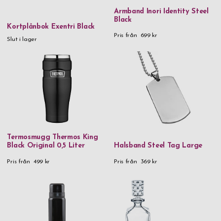
Armband Inori Identity Steel
Black
Pris
Kortplånbok Exentri Black
Pris från
699 kr
0 kr
-
999,99 kr
Slut i lager
1 000 kr
-
1 999,99 kr
2 000 kr
-
2 999,99 kr
3 000 kr
and above
Kön
Herr
Termosmugg Thermos King
Black Original 0,5 Liter
Halsband Steel Tag Large
Dam
Pris från
499 kr
Pris från
369 kr