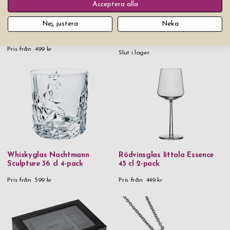
Acceptera alla
Nej, justera
Neka
Multiverktyg Victorinox
Halsband Inori Edge Steel
Spartan Wood
Pris från
499 kr
Slut i lager
Whiskyglas Nachtmann
Rödvinsglas Iittala Essence
Sculpture 36 cl 4-pack
45 cl 2-pack
Pris från
599 kr
Pris från
449 kr