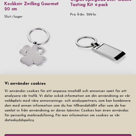
Kockkniv Zwilling Gourmet
Tasting Kit 4-pack
20 cm
Pris från
599 kr
Slut i lager
Nyckelring Fyrklöver Troika
Girls Best Friend
Nyckelring Keymate Steel
Vi använder cookies
Vi använder cookies för att anpassa innehåll och annonser samt för att
Pris från
299 kr
Pris från
269 kr
analysera vår trafik. Vi delar också information om din användning av vår
webbplats med våra annonserings- och analyspartners, som kan kombinera
den med annan information som du har tillhandahållit eller som de har
samlat in från användning av deras tjänster. Cookies kan även användas
för personlig marknadsföring. För mer information om cookies se vår
dataskyddspolicy.