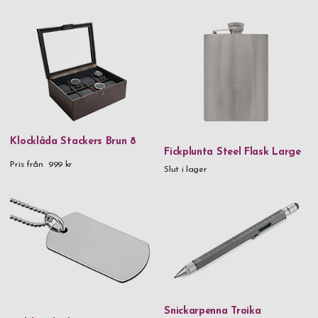
925 Sterling Silver
Aluminium
Aluminium & metall
Aluminium & trä
Blyfritt kristallglas
FSC-certifierad karboniserad bambu FSC®️-certified carbonized
Klocklåda Stackers Brun 8
Fickplunta Steel Flask Large
bamboo
Pris från
999 kr
Slut i lager
Glas
Handgjort glas
Kristallglas
Läder
Läder & rostfritt stål
Metall
Snickarpenna Troika