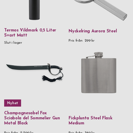
Termos Vildmark 0,5 Liter
Nyckelring Aurora Steel
Svart Matt
Pris från
299 kr
Slut i lager
Nyhet
Champagnesabel Fox
Sciabola del Sommelier Gun
Fickplunta Steel Flask
Metal Black
Medium
Pris från
2 299 kr
Pris från
369 kr