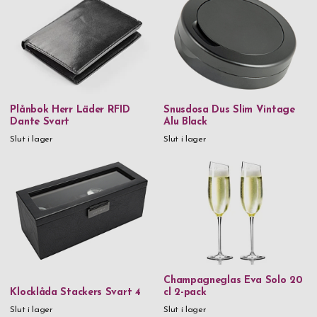
Plånbok Herr Läder RFID
Snusdosa Dus Slim Vintage
Dante Svart
Alu Black
Slut i lager
Slut i lager
Champagneglas Eva Solo 20
Klocklåda Stackers Svart 4
cl 2-pack
Slut i lager
Slut i lager