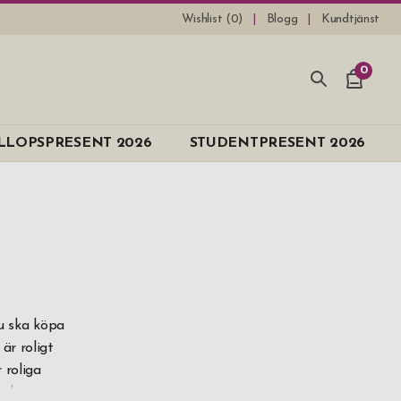
Wishlist (
0
)
Blogg
Kundtjänst
0
e
LLOPSPRESENT 2026
STUDENTPRESENT 2026
du ska köpa
är roligt
las
 roliga
ordna en