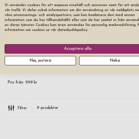
Vi använder cookies för att anpassa innehåll och annonser samt för att anal
vår trafik. Vi delar också information om din användning av vår webbplats m
våra annonserings- och analyspartners, som kan kombinera den med annan
information som du har tillhandahållit eller som de har samlat in från använ
av deras tjänster. Cookies kan även användas för personlig marknadsföring. 
information om cookies se vår dataskyddspolicy.
Acceptera alla
Nej, justera
Neka
Drinkglas Riedel Gin & Tonic 4-pack
Pris från
999 kr
9
produkter
Filter