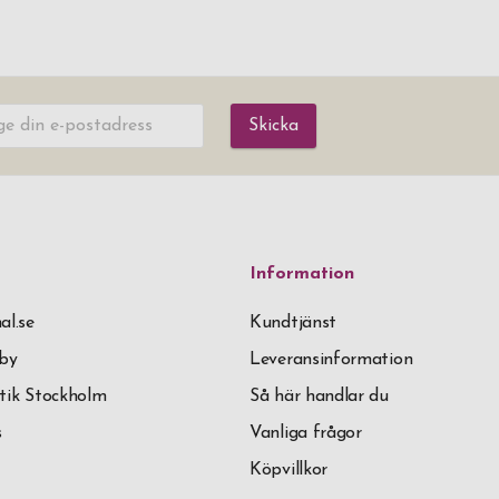
Skicka
Information
al.se
Kundtjänst
äby
Leveransinformation
tik Stockholm
Så här handlar du
s
Vanliga frågor
Köpvillkor