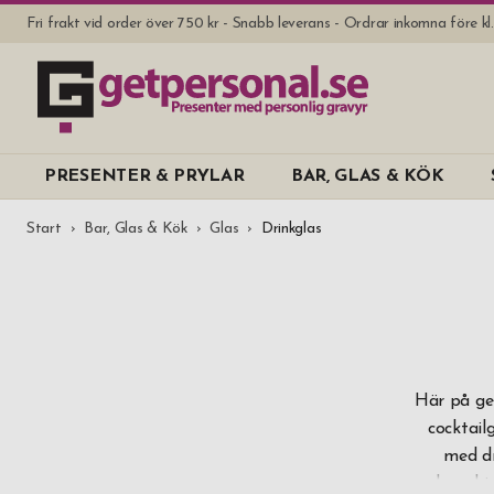
Fri frakt vid order över 750 kr - Snabb leverans - Ordrar inkomna före k
PRESENTER & PRYLAR
BAR, GLAS & KÖK
Start
Bar, Glas & Kök
Glas
Drinkglas
Här på get
cocktail
med dr
longdri