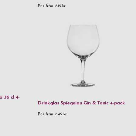
Pris från
619 kr
n gravyrtext
ch enkelt!
nske
l överraska
ersonal.se,
 36 cl 4-
Drinkglas Spiegelau Gin & Tonic 4-pack
Pris från
649 kr