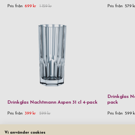
Pris från
699 kr
1 159 kr
Pris från
579 k
Du går bara
och sen ä
Dri
inflyttnin
med en fin
Drinkglas N
Drinkglas Nachtmann Aspen 31 cl 4-pack
pack
Pris från
399 kr
599 kr
Pris från
599 k
Vi använder cookies