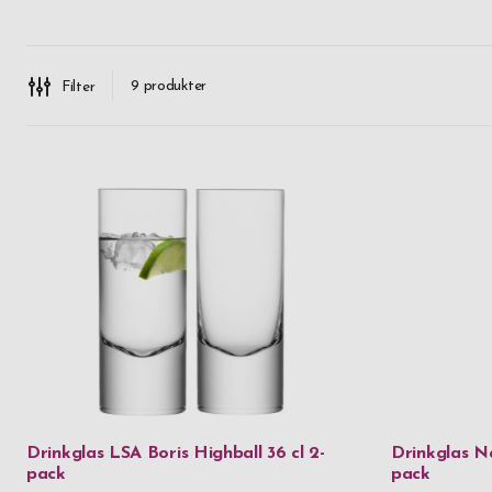
drink
drinkkv
grave
9
produkter
Filter
Eller du
finns de
drinkgl
hittar d
model
varumärken
Men vad 
som ska få
roligt el
roliga och
Drinkglas LSA Boris Highball 36 cl 2-
Drinkglas N
pack
pack