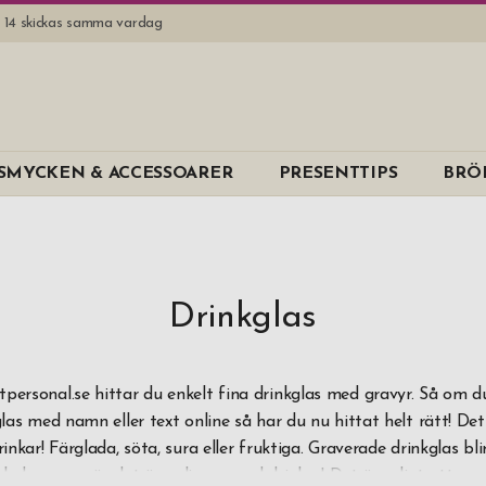
l. 14 skickas samma vardag
Varumärk
SMYCKEN & ACCESSOARER
PRESENTTIPS
BRÖ
LSA
Nachtmann
Riedel
Spiegelau
Drinkglas
Material
personal.se hittar du enkelt fina drinkglas med gravyr. Så om 
Glas
glas med namn eller text online så har du nu hittat helt rätt! Det 
Handgjort g
inkar! Färglada, söta, sura eller fruktiga. Graverade drinkglas blir
nkglas som gör det än roligare med drinkar! Det är roligt att an