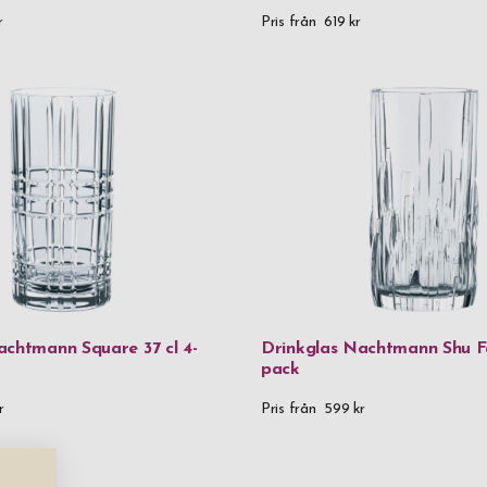
r
Pris från
619 kr
 in på en produktsida och scrollar ner till gravyrvalen, skriver i
r det enkelt att välja typsnitt och textstorlek. Snabbt, snyggt o
nkglas med gravyr blir perfekta som födelsedagspresent eller ka
gspresent till den där personen som du håller väldigt kär och vil
 och genomtänkt gåva. Köp cocktailglas med gravyr här på getp
vi har alltid snabba leveranser.
achtmann Square 37 cl 4-
Drinkglas Nachtmann Shu Fa
pack
r
Pris från
599 kr