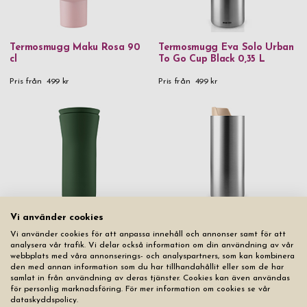
Termosmugg Maku Rosa 90
Termosmugg Eva Solo Urban
cl
To Go Cup Black 0,35 L
Pris från
499 kr
Pris från
499 kr
Vi använder cookies
Termosmugg Eva Solo City
To Go Cup Emerald Green
Vi använder cookies för att anpassa innehåll och annonser samt för att
Termosmugg Eva Solo Urban
0,35 L
analysera vår trafik. Vi delar också information om din användning av vår
To Go Cup Beige 0,35 L
webbplats med våra annonserings- och analyspartners, som kan kombinera
den med annan information som du har tillhandahållit eller som de har
Pris från
599 kr
Slut i lager
samlat in från användning av deras tjänster. Cookies kan även användas
för personlig marknadsföring. För mer information om cookies se vår
dataskyddspolicy.