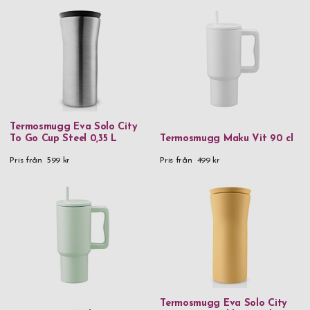
Välj bland många fina termosmuggar och flera olika fina former
och färger. Kanske ska du överraska hela familjen med en
personlig termosmugg med gravyr innan helgen där ni ska iväg
på utflykt? Det kommer garanterat att uppskattas! Köp
termosmugg med text från Thermos, Vildmark eller Eva Solo
redan idag, vi har alltid snabba leveranser.
Termosmugg Eva Solo City
To Go Cup Steel 0,35 L
Termosmugg Maku Vit 90 cl
Pris från
599 kr
Pris från
499 kr
Termosmugg Eva Solo City