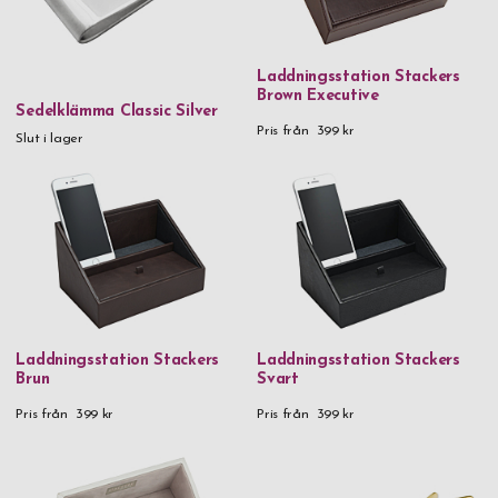
Bokträ
BPA-fri plast
Laddningsstation Stackers
Eco-läder
Brown Executive
Sedelklämma Classic Silver
Eco-läder & FSC-certifierat papper
Pris från
399 kr
Slut i lager
FiberComp-fiberglass reinforced polyamide & carbon steel
FSC-certifierat hickoryträ, kolstål & fibercomp
Glas
Guldpläterad (1 micron) 925 Sterling Silver
Handgjort glas
Handgjort glas & trä
Laddningsstation Stackers
Laddningsstation Stackers
Brun
Svart
Hårdplast & metall
Pris från
399 kr
Pris från
399 kr
Kristallglas
Läder