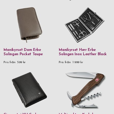
Rostfritt stål Lam. CoS HRC 60
Rostfritt stål Lam. VG10W HRC 59
Rostfritt stål & PVD
Rostfritt stål & trä
Silverpläterad ros
Tenn
Manikyrset Dam Erbe
Manikyrset Herr Erbe
Textil & FSC-certifierat papper
Solingen Pocket Taupe
Solingen Inox Leather Black
Pris från
599 kr
Pris från
1 999 kr
Trä
Veganskt läder
Veganskt läder & metall
Veganskt läder & rostfritt stål
Pris
0 kr
-
999,99 kr