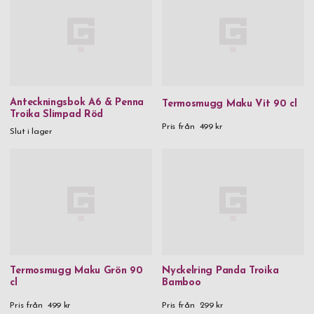
Anteckningsbok A6 & Penna
Termosmugg Maku Vit 90 cl
Troika Slimpad Röd
Pris från
499 kr
Slut i lager
Termosmugg Maku Grön 90
Nyckelring Panda Troika
cl
Bamboo
Pris från
499 kr
Pris från
299 kr