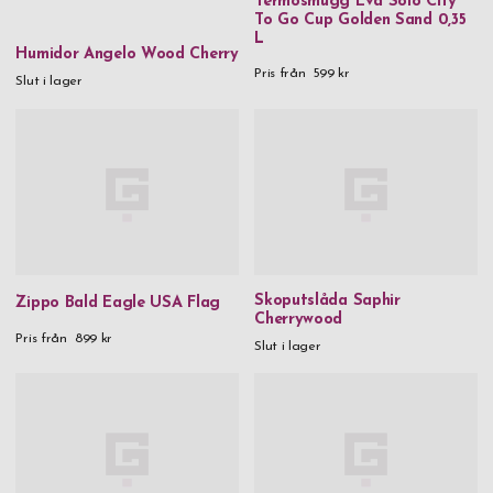
Termosmugg Eva Solo City
To Go Cup Golden Sand 0,35
L
Humidor Angelo Wood Cherry
Pris från
599 kr
Slut i lager
Skoputslåda Saphir
Zippo Bald Eagle USA Flag
Cherrywood
Pris från
899 kr
Slut i lager