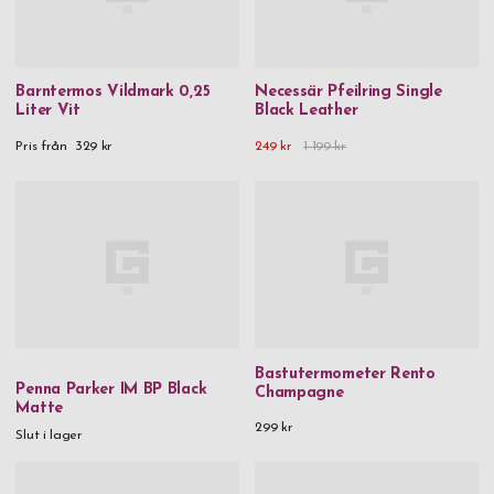
Barntermos Vildmark 0,25
Necessär Pfeilring Single
Liter Vit
Black Leather
Pris från
329 kr
249 kr
1 199 kr
Bastutermometer Rento
Penna Parker IM BP Black
Champagne
Matte
299 kr
Slut i lager