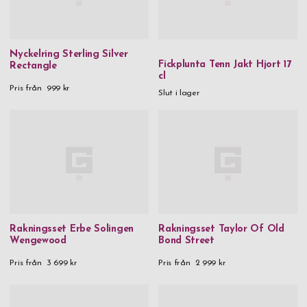
Nyckelring Sterling Silver
Fickplunta Tenn Jakt Hjort 17
Rectangle
cl
Pris från
999 kr
Slut i lager
Rakningsset Erbe Solingen
Rakningsset Taylor Of Old
Wengewood
Bond Street
Pris från
3 699 kr
Pris från
2 999 kr