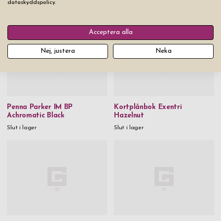
dataskyddspolicy.
Pris från
399 kr
Slut i lager
Acceptera alla
Nej, justera
Neka
Penna Parker IM BP
Kortplånbok Exentri
Achromatic Black
Hazelnut
Slut i lager
Slut i lager