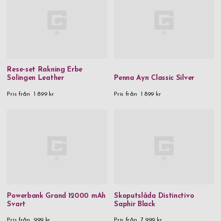
Rese-set Rakning Erbe
Solingen Leather
Penna Ayn Classic Silver
Pris från
1 899 kr
Pris från
1 899 kr
Powerbank Grand 12000 mAh
Skoputslåda Distinctivo
Svart
Saphir Black
Pris från
999 kr
Pris från
7 999 kr