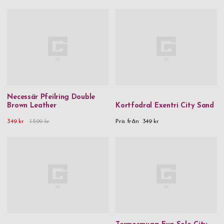
Necessär Pfeilring Double
Brown Leather
Kortfodral Exentri City Sand
349 kr
1 599 kr
Pris från
349 kr