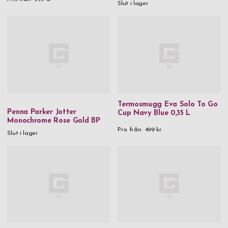
Slut i lager
Termosmugg Eva Solo To Go
Penna Parker Jotter
Cup Navy Blue 0,35 L
Monochrome Rose Gold BP
Pris från
499 kr
Slut i lager
Mitt konto