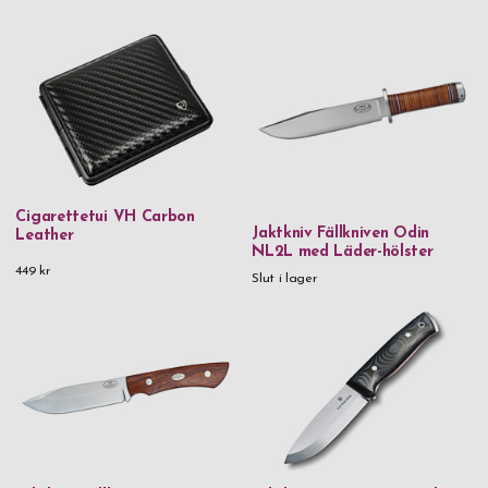
Parker
Pfeilring
Rento
Saphir
SIGG
Stackers
Cigarettetui VH Carbon
Jaktkniv Fällkniven Odin
Leather
NL2L med Läder-hölster
Svenskt Tenn
449 kr
Slut i lager
Taylor of Old Bond Street
Thermos
Troika
Vezzosi
VH
Victorinox