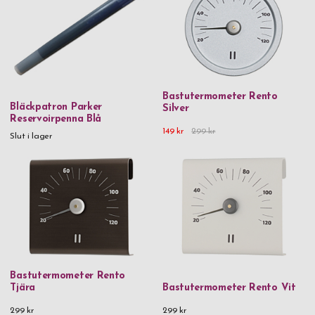
Fällkniven
GP
GP Design
H2O
Bastutermometer Rento
Bläckpatron Parker
Silver
Iittala
Reservoirpenna Blå
149 kr
299 kr
Slut i lager
Jean Claude
Legendär
Love Rose
LSA
Maku
Orrefors
Bastutermometer Rento
Orskov
Tjära
Bastutermometer Rento Vit
Paperstyle
299 kr
299 kr