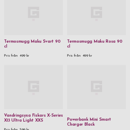
Termosmugg Maku Svart 90
Termosmugg Maku Rosa 90
cl
cl
Pris från
499 kr
Pris från
499 kr
Vandringsyxa Fiskars X-Series
Powerbank Mini Smart
X13 Ultra Light XXS
Charger Black
Pris från
599 kr