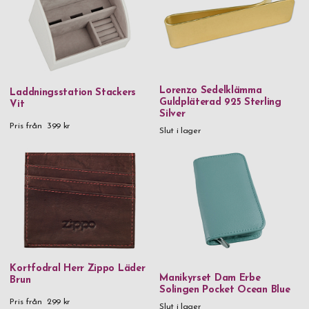
Läder & metall
Läder & rostfritt stål
Metall
Metall & kristaller
Lorenzo Sedelklämma
Laddningsstation Stackers
Munblåst glas & stål
Guldpläterad 925 Sterling
Vit
Silver
Mässing
Pris från
399 kr
Slut i lager
Mässing & Tenn
Platinumpläterad ros
PU-läder
Roséguldpläterad ros
Rostfritt stål
Rostfritt stål & björk
Kortfodral Herr Zippo Läder
Manikyrset Dam Erbe
Brun
Rostfritt stål & silikon
Solingen Pocket Ocean Blue
Pris från
299 kr
Slut i lager