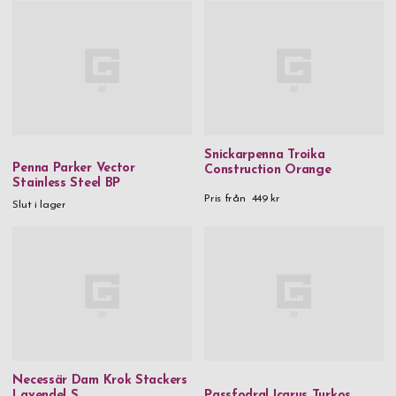
Snickarpenna Troika
Penna Parker Vector
Construction Orange
Stainless Steel BP
Pris från
449 kr
Slut i lager
Necessär Dam Krok Stackers
Lavendel S
Passfodral Icarus Turkos