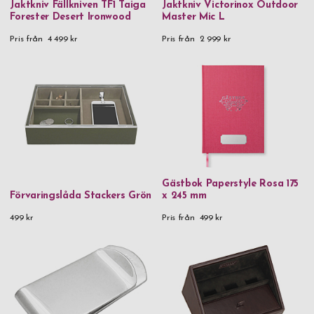
Jaktkniv Fällkniven TF1 Taiga
Jaktkniv Victorinox Outdoor
Forester Desert Ironwood
Master Mic L
Vildmark
Pris från
4 499 kr
Pris från
2 999 kr
Zippo
Material
24K guldpläterad ros
90% återvunnet rostfritt stål & plast
90% återvunnet rostfritt stål, silikon & plast
925 Sterling Silver
Gästbok Paperstyle Rosa 175
Förvaringslåda Stackers Grön
x 245 mm
Aluminium
499 kr
Pris från
499 kr
Aluminium & metall
Aluminium & rostfritt stål
Aluminium & trä
Bambu