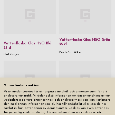
Vattenflaska Glas H2O Grön
Vattenflaska Glas H2O Blå
55 cl
55 cl
Pris från
349 kr
Slut i lager
Vi använder cookies
Vi använder cookies för att anpassa innehåll och annonser samt för att
analysera vår trafik. Vi delar också information om din användning av vår
webbplats med våra annonserings- och analyspartners, som kan kombinera
den med annan information som du har tillhandahållit eller som de har
Vattenflaska SIGG Traveller
samlat in från användning av deras tjänster. Cookies kan även användas
Vincenzo Sedelklämma 925
Svart 0,6 L
för personlig marknadsföring. För mer information om cookies se vår
Sterling Silver WRH