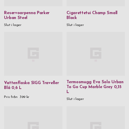
Reservoarpenna Parker
Cigarettetui Champ Small
Urban Steel
Black
Slut i lager
Slut i lager
Termosmugg Eva Solo Urban
Vattenflaska SIGG Traveller
To Go Cup Marble Grey 0,35
Blå 0,6 L
L
Pris från
399 kr
Slut i lager