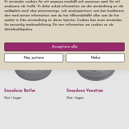
Vi använder cookies för att anpassa innehåll och annonser samt för att
analysera vår trafik. Vi delar också information om din användning av vår
webbplats med våra annonserings- och analyspartners, som kan kombinera
den med annan information som du har tillhandahållit eller som de har
samlat in från användning av deras tjänster. Cookies kan även användas
Snusdosa Dus Slim Vintage
Snusdosa Dus Slim Vintage
för personlig marknadsföring. För mer information om cookies se vår
Alu Black
Alu Silver
dataskyddspolicy.
Slut i lager
Slut i lager
Acceptera alla
Nej, justera
Neka
Snusdosa Butler
Snusdosa Venetian
Slut i lager
Slut i lager