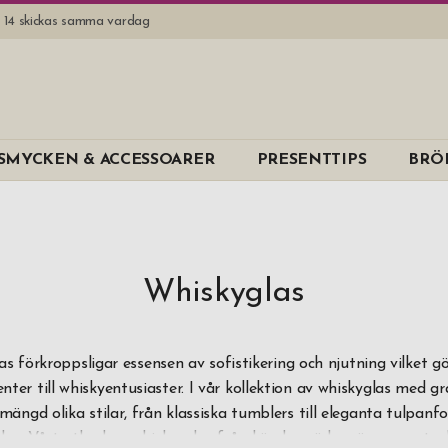
l. 14 skickas samma vardag
Varumärk
SMYCKEN & ACCESSOARER
PRESENTTIPS
BRÖ
EPC
Eva Solo
Glencairn
LSA
Whiskyglas
Nachtmann
Orrefors
s förkroppsligar essensen av sofistikering och njutning vilket gö
enter till whiskyentusiaster. I vår kollektion av whiskyglas med gr
Riedel
mängd olika stilar, från klassiska tumblers till eleganta tulpan
Spiegelau
las. Vårt utbud av whiskeyglas från kända märken är noga utval