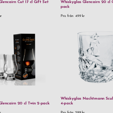
lencairn Cut 17 cl Gift Set
Whiskyglas Glencairn 20 cl G
pack
2 000 kr
and
kr
Pris från
499 kr
Whiskyglas Nachtmann Sculp
lencairn 20 cl Twin 2-pack
4-pack
r
Pris från
599 kr