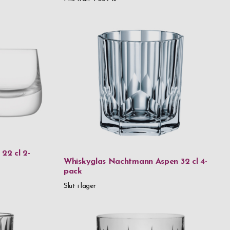
22 cl 2-
Whiskyglas Nachtmann Aspen 32 cl 4-
pack
Slut i lager