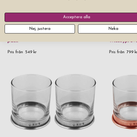
Acceptera alla
Nej, justera
Neka
Whiskyglas Nachtmann Punk 35 cl 4-
pack
Whiskyprova
Pris från
549 kr
Pris från
799 k