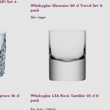
ift Set 4-
Whiskyglas Glencairn 20 cl Travel Set 2-
 above
pack
Slut i lager
ture 36 cl
Whiskyglas LSA Boris Tumbler 25 cl 2-
pack
Pris från
1 089 kr