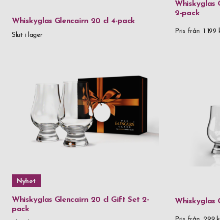
Whiskyglas G
2-pack
Whiskyglas Glencairn 20 cl 4-pack
Pris från
1 199 
Slut i lager
Nyhet
Whiskyglas Glencairn 20 cl Gift Set 2-
Whiskyglas G
pack
Pris från
299 k