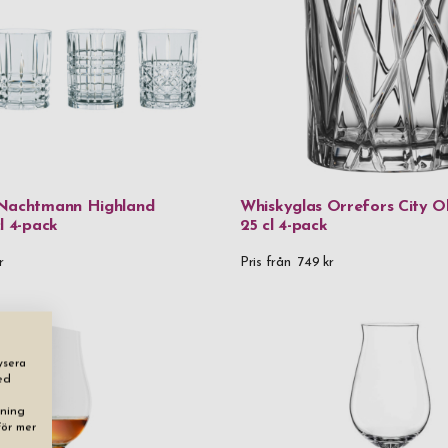
 Nachtmann Highland
Whiskyglas Orrefors City O
l 4-pack
25 cl 4-pack
r
Pris från
749 kr
ysera
ed
dning
För mer