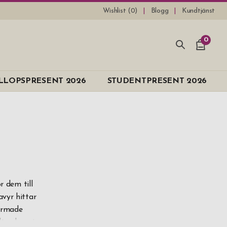
Wishlist (
0
)
Blogg
Kundtjänst
0
e
LLOPSPRESENT 2026
STUDENTPRESENT 2026
r dem till
avyr hittar
formade
t och varje