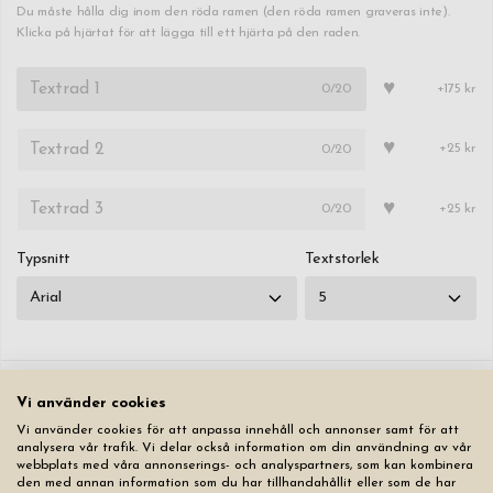
Du måste hålla dig inom den röda ramen (den röda ramen graveras inte).
Klicka på hjärtat för att lägga till ett hjärta på den raden.
♥
0
/20
+175 kr
♥
0
/20
+25 kr
♥
0
/20
+25 kr
Typsnitt
Textstorlek
Vi använder cookies
Kopiera
Kopiera första fliken till alla andra flikar
Vi använder cookies för att anpassa innehåll och annonser samt för att
analysera vår trafik. Vi delar också information om din användning av vår
webbplats med våra annonserings- och analyspartners, som kan kombinera
Nollställ alla flikar
den med annan information som du har tillhandahållit eller som de har