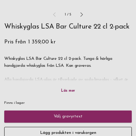
1
/
5
Whiskyglas LSA Bar Culture 22 cl 2-pack
Pris från
1 359,00 kr
Whiskyglas LSA Bar Culture 22 cl 2-pack. Tunga & härliga
handgjorda whiskyglas från LSA. Kan graveras.
Alla handgjorda LSA-glas är tillverkade av soda-limeglas - vilket är
blyfritt, till skillnad från kristall.
Ingredienserna består främst av sand, soda och lime. Att skapa
Finns i lager
"receptet", blanda ingredienserna vetenskapligt och i rätt
proportioner är en skicklig uppgift som säkerställer att textur,
Välj gravyrtext
konsistens, färg och klarhet i det färdiga stycket är exakt som
önskat.
Lägg produkten i varukorgen