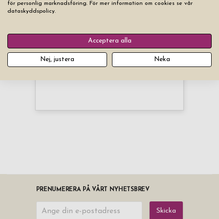
för personlig marknadsföring. För mer information om cookies se vår
redskap medan övriga väntar på de fina köttbitarna och
dataskyddspolicy.
grönsakerna. Så välj ut den produkt nedan som du gillar bäst
och lägg din beställning redan idag, vi har alltid snabba
Acceptera alla
leveranser.
Nej, justera
Neka
PRENUMERERA PÅ VÅRT NYHETSBREV
Skicka