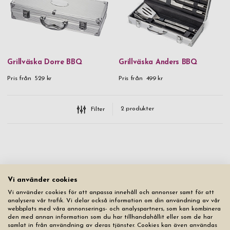
sommarkvällarna med våra nära och kära. Många tar själva
grillandet på blodigt allvar i sin jakt på perfektion på de
grillade köttbitarna. Till dessa blir våra roliga grillredskap
utmärkt presenter som de sent kommer att glömma, speciellt
eftersom själva gravyren sitter där för alltid.
Grillväska Dorre BBQ
Grillväska Anders BBQ
Vi har grillredskap väska och massa andra bra grillredskap som
Pris från
529 kr
Pris från
499 kr
förhöjer upplevelsen och känslan för proffsgrillaren såväl som
nybörjaren. Här hittar du multiverktyg för grill, grillvantar,
2
produkter
grillväskor, trancherset och andra nödvändiga prylar till grillen.
Filter
De flesta av oss har någon som är helst frälst på att grilla i
våra kompisgäng, då blir produkterna nedan roliga presenter
med eget namn eller text. Eller kanske så känner du någon som
behöver jobba på sitt grillande, och då blir det perfekt med en
uppmuntrande gåva i form av ett personligt grillredskap med
Vi använder cookies
gravyr.
Vi använder cookies för att anpassa innehåll och annonser samt för att
analysera vår trafik. Vi delar också information om din användning av vår
Man kan gravera in namn, text, initialer eller ordspråk och citat.
webbplats med våra annonserings- och analyspartners, som kan kombinera
Vad än du vill gravera in så blir grillandet roligare för
den med annan information som du har tillhandahållit eller som de har
samlat in från användning av deras tjänster. Cookies kan även användas
grillmästaren när denne kan stoltsera med sina personliga