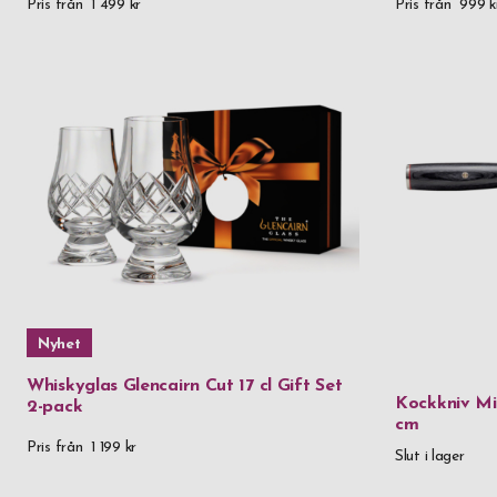
Pris från
1 499 kr
Pris från
999 k
avtackning
Nyhet
Whiskyglas Glencairn Cut 17 cl Gift Set
Kockkniv Mi
2-pack
cm
Pris från
1 199 kr
Slut i lager