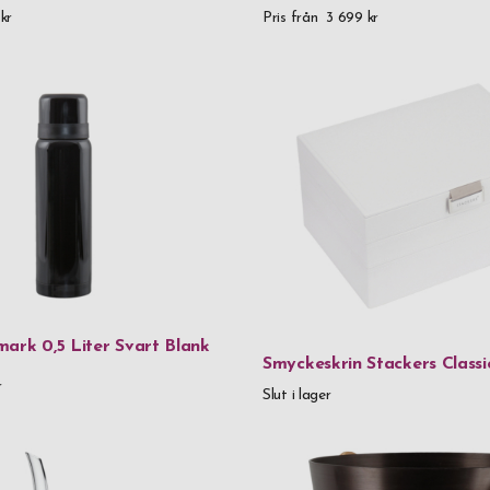
kr
Pris från
3 699 kr
Vinglas
Rödvinsglas
Pris
0 kr
-
999,99
1 000 kr
-
1 
2 000 kr
-
2
3 000 kr
-
3
4 000 kr
-
4
mark 0,5 Liter Svart Blank
Smyckeskrin Stackers Classic
5 000 kr
-
5
r
Slut i lager
7 000 kr
and
Kön