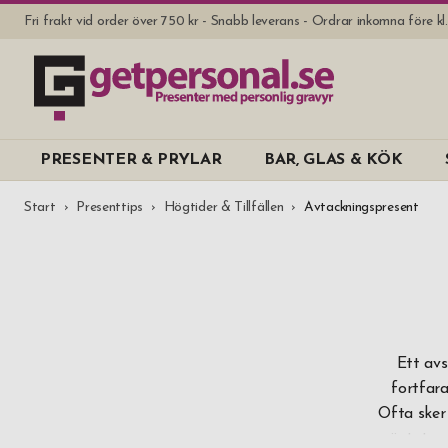
Fri frakt vid order över 750 kr - Snabb leverans - Ordrar inkomna före k
PRESENTER & PRYLAR
BAR, GLAS & KÖK
Start
Presenttips
Högtider & Tillfällen
Avtackningspresent
Ett avs
fortfar
Ofta sker 
väntat oc