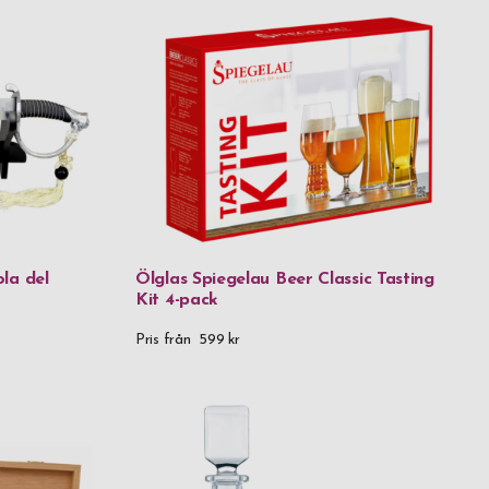
la del
Ölglas Spiegelau Beer Classic Tasting
Kit 4-pack
ystal
Pris från
599 kr
et rostfritt stål & plast
Silver
 metall