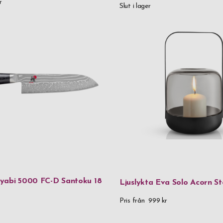
r
Slut i lager
spresent. Om du ska köpa avtackningspresent online så har du h
Nachtmann
alltid snabb leverans.
Orrefors
Parker
Rento
Saphir
Skultuna 160
Spiegelau
Stackers
Thermos
yabi 5000 FC-D Santoku 18
Ljuslykta Eva Solo Acorn S
Troika
Pris från
999 kr
Verona
Vezzosi