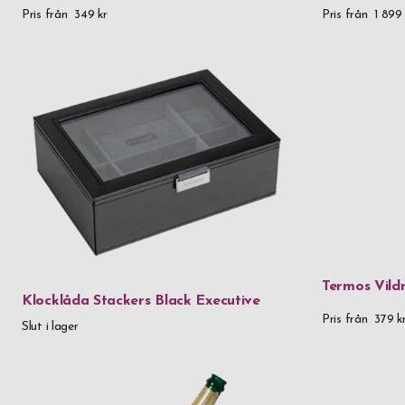
Pris från
349 kr
Pris från
1 899 
Termos Vild
Klocklåda Stackers Black Executive
Pris från
379 k
Slut i lager