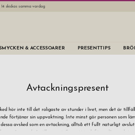
l. 14 skickas samma vardag
Varumärk
SMYCKEN & ACCESSOARER
PRESENTTIPS
BRÖ
Aida
Angelo
B Away
B-Joy
Avtackningspresent
Dorre
Dus
ked hör inte till det roligaste av stunder i livet, men det är tillfä
ande förtjänar sin uppvaktning. Inte minst gör personen som läm
EPC
dessa avsked som en avtackning, alltså ett fullt naturligt avslu
Eva Solo
h av många också välkommet. Som ett tack för en lång och tro