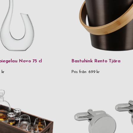
Herr
Dam
piegelau Novo 75 cl
Bastuhink Rento Tjära
 kr
Pris från
699 kr