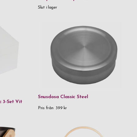
Slut i lager
 kr
999,99 kr
 999,99 kr
 999,99 kr
 999,99 kr
Snusdosa Classic Steel
 3-Set Vit
 999,99 kr
Pris från
399 kr
 above