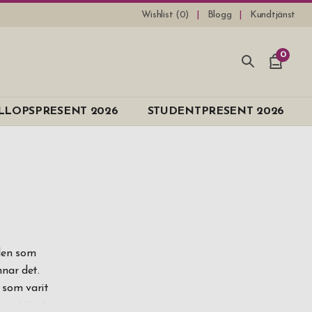
Wishlist (
0
)
Blogg
Kundtjänst
0
e
LLOPSPRESENT 2026
STUDENTPRESENT 2026
llen som
nar det.
t som varit
gen tjänst