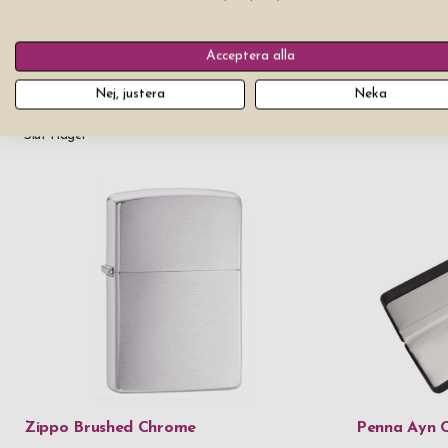
Acceptera alla
Ölsejdel Gl
Skärbräda Bambu Eva Solo Nordic
cl
Nej, justera
Neka
Kitchen 32 x 24 cm
Pris från
679 k
Slut i lager
Zippo Brushed Chrome
Penna Ayn Cl