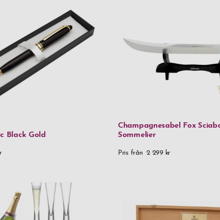
Victorinox
Vildmark
Xapron
Zippo
Zwilling
Material
Champagnesabel Fox Sciabo
ic Black Gold
Sommelier
24% Lead Cr
r
Pris från
2 299 kr
90% återvunn
925 Sterling 
Aluminium
Aluminium &