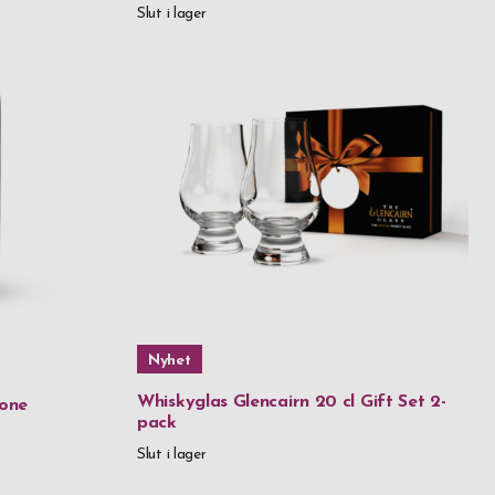
Slut i lager
ittat rätt,
7
Nyhet
Whiskyglas Glencairn 20 cl Gift Set 2-
tone
pack
Slut i lager