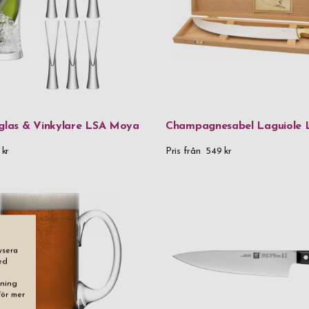
Aluminium &
Blyfritt krist
FC61-stål |
FSC-certifi
Glas
las & Vinkylare LSA Moya
Champagnesabel Laguiole 
Handgjort g
 kr
Pris från
549 kr
Kristallglas
Läder
Läder & rost
Metall
ysera
ed
Munblåst gl
dning
För mer
Munblåst gla