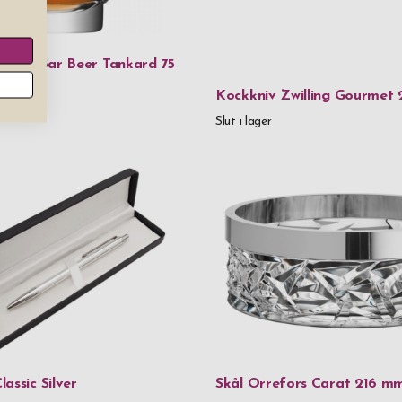
Mässing
Rostfritt stå
as LSA Bar Beer Tankard 75
Kockkniv Zwilling Gourmet
Rostfritt stå
r
Slut i lager
Rostfritt stå
Rostfritt s
Rostfritt st
Silverpläter
Tenn
Trä
Veganskt lä
Veganskt läd
assic Silver
Skål Orrefors Carat 216 m