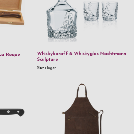
 trä
allglas
 Hårdhet 60-62 HRC
erad karboniserad bambu FSC®️-certified carbonized bamboo
Whiskykaraff & Whiskyglas Nachtmann
La Roque
Sculpture
las
Slut i lager
fritt stål
as
s & stål