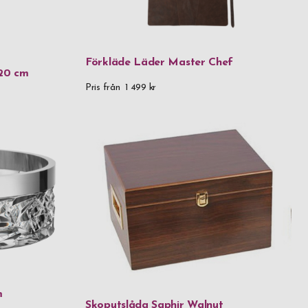
l
Förkläde Läder Master Chef
 20 cm
l & björk
Pris från
1 499 kr
l & 18k guld
tål & PVD
ål & trä
ad mässing & aluminium
der
er & glas
m
Skoputslåda Saphir Walnut