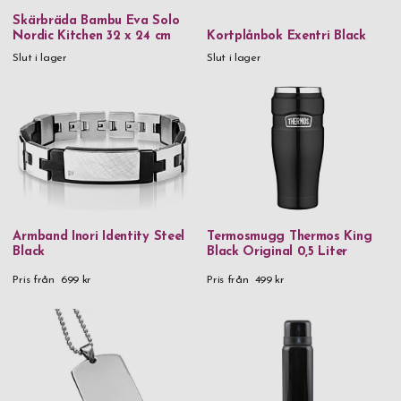
Skärbräda Bambu Eva Solo
Vinglas
Nordic Kitchen 32 x 24 cm
Kortplånbok Exentri Black
Rödvinsglas
Slut i lager
Slut i lager
Pris
0 kr
-
999,99 kr
1 000 kr
-
1 999,99 kr
2 000 kr
-
2 999,99 kr
3 000 kr
-
3 999,99 kr
Armband Inori Identity Steel
Termosmugg Thermos King
Black
Black Original 0,5 Liter
5 000 kr
and above
Pris från
699 kr
Pris från
499 kr
Kön
Herr
Dam