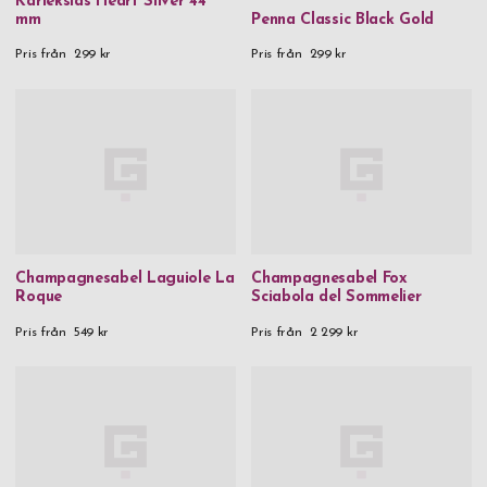
Kärlekslås Heart Silver 44
mm
Penna Classic Black Gold
Pris från
299 kr
Pris från
299 kr
Champagnesabel Laguiole La
Champagnesabel Fox
Roque
Sciabola del Sommelier
Pris från
549 kr
Pris från
2 299 kr