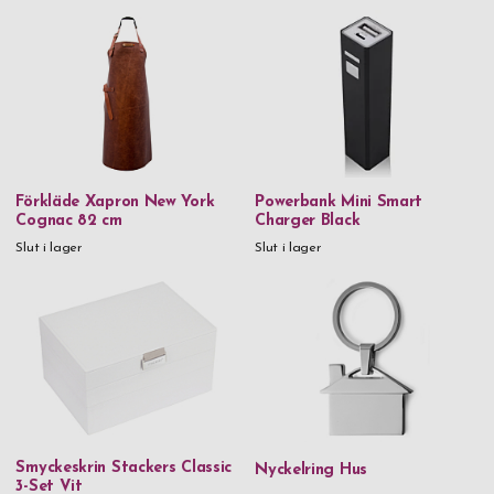
Saphir
Spiegelau
Stackers
Thermos
Troika
Verona
Förkläde Xapron New York
Powerbank Mini Smart
Cognac 82 cm
Charger Black
Vezzosi
Slut i lager
Slut i lager
Victorinox
Vildmark
Xapron
Zippo
Zwilling
Smyckeskrin Stackers Classic
Nyckelring Hus
3-Set Vit
Material