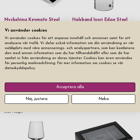
Nyckelring Keymate Steel
Halsband Inori Edge Steel
Pris från
269 kr
Pris från
499 kr
Vi använder cookies
Vi använder cookies för att anpassa innehåll och annonser samt för att
analysera vår trafik. Vi delar också information om din användning av vår
webbplats med våra annonserings- och analyspartners, som kan kombinera
den med annan information som du har tillhandahållit eller som de har
samlat in från användning av deras tjänster. Cookies kan även användas
för personlig marknadsföring. För mer information om cookies se vår
dataskyddspolicy.
Acceptera alla
Whiskyglas Nachtmann
Multiverktyg Victorinox
Nej, justera
Neka
Sculpture 36 cl 4-pack
Spartan Wood
Pris från
599 kr
Slut i lager