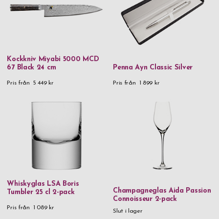
Fox
Vad än tillfället är så kan du känna dig trygg med att vi
Glencairn
graverar exakt enligt dina önskemål och skickar paketet med
säker leverans. Våra exklusiva presenter levereras inom ett par
GP
dagar efter din beställning, även med gravyr. Köp en exklusiv
GP Design
Kockkniv Miyabi 5000 MCD
present på nätet redan idag. Alltid snabb leverans.
67 Black 24 cm
Penna Ayn Classic Silver
Iittala
Pris från
5 449 kr
Pris från
1 899 kr
Inori
Jean Claude
Laguiole
LSA
Miyabi
Nachtmann
Whiskyglas LSA Boris
Orrefors
Champagneglas Aida Passion
Tumbler 25 cl 2-pack
Connoisseur 2-pack
Rento
Pris från
1 089 kr
Slut i lager