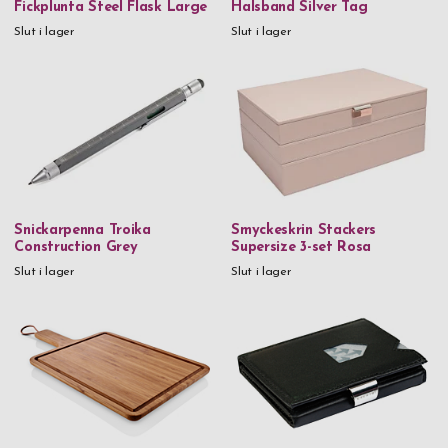
Fickplunta Steel Flask Large
Halsband Silver Tag
Läder & rostfritt stål
Slut i lager
Slut i lager
Metall
Metall & kristaller
Munblåst glas
Mässing
Rostfritt stål
Rostfritt stål & 18k guld
Snickarpenna Troika
Smyckeskrin Stackers
Construction Grey
Supersize 3-set Rosa
Rostfritt stål & PVD
Slut i lager
Slut i lager
Rostfritt stål & trä
Tenn
Trä
Veganskt läder
Veganskt läder & glas