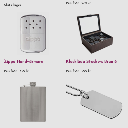
Pris från
279 kr
Slut i lager
90% återvunnet rostfritt stål & plast
925 Sterling Silver
Aluminium
Aluminium & metall
Aluminium & trä
Blyfritt kristallglas
Zippo Handvärmare
Klocklåda Stackers Brun 8
FC61-stål | Hårdhet 60-62 HRC
Pris från
399 kr
Pris från
999 kr
FSC-certifierad karboniserad bambu FSC®️-certified carbonized
bamboo
Glas
Handgjort glas
Kristallglas
Läder