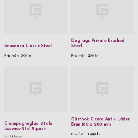
Dogtags Private Brushed
Snusdosa Classic Steel
Steel
Pris från
399 kr
Pris från
299 kr
Gästbok Cicero Antik Läder
Champagneglas Iittala
Brun 180 x 260 mm
Essence 21 cl 2-pack
Pris från
1 499 kr
Slut i lager