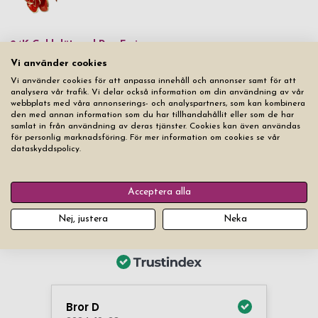
24K Guldpläterad Ros Freja
Slut i lager
Vi använder cookies
Vi använder cookies för att anpassa innehåll och annonser samt för att
analysera vår trafik. Vi delar också information om din användning av vår
5
produkter
Filter
webbplats med våra annonserings- och analyspartners, som kan kombinera
den med annan information som du har tillhandahållit eller som de har
samlat in från användning av deras tjänster. Cookies kan även användas
för personlig marknadsföring. För mer information om cookies se vår
dataskyddspolicy.
Acceptera alla
Nej, justera
Neka