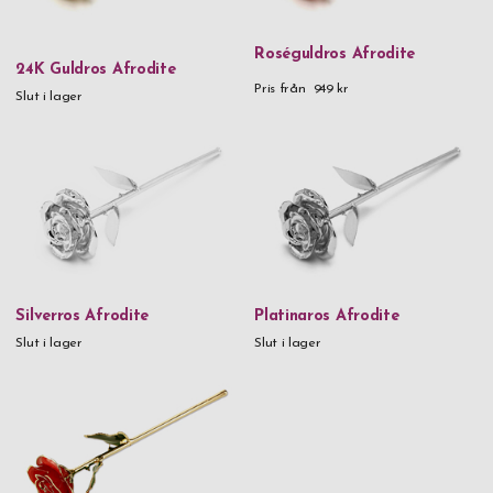
800 kr
-
899,99 kr
900 kr
and above
Roséguldros Afrodite
24K Guldros Afrodite
Pris från
949 kr
Slut i lager
Silverros Afrodite
Platinaros Afrodite
Slut i lager
Slut i lager