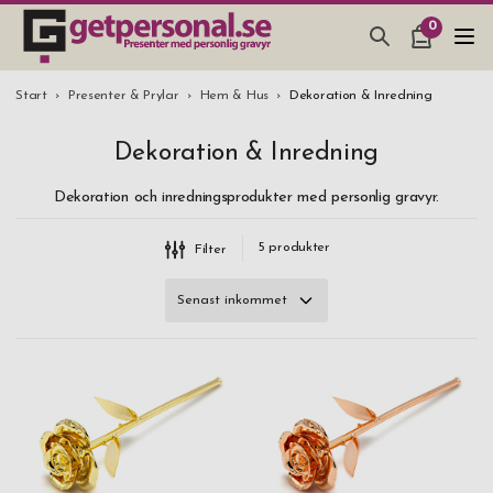
0
PRESENTER & PRYLAR
Varumärke
Start
Presenter & Prylar
Hem & Hus
Dekoration & Inredning
GP
BAR, GLAS & KÖK
Dekoration & Inredning
Love Rose
SMYCKEN & ACCESSOARER
Dekoration och inredningsprodukter med personlig gravyr.
PRESENTTIPS
Material
5
produkter
Filter
BRÖLLOPSPRESENT 2026
24K guldpläterad ros
Platinumpläterad ros
STUDENTPRESENT 2026
Roséguldpläterad ros
Silverpläterad ros
Pris
600 kr
-
699,99 kr