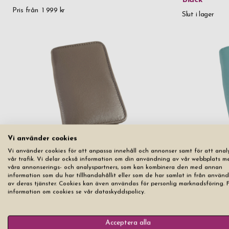
Black
nedan? Vä
Pris från
1 999 kr
Det blir
Slut i lager
alltid,
Vi använder cookies
Vi använder cookies för att anpassa innehåll och annonser samt för att anal
vår trafik. Vi delar också information om din användning av vår webbplats m
Manikyrset Dam Erbe Solingen Pocket
våra annonserings- och analyspartners, som kan kombinera den med annan
Manikyrset 
Taupe
information som du har tillhandahållit eller som de har samlat in från använ
Ocean Blue
av deras tjänster. Cookies kan även användas för personlig marknadsföring. 
information om cookies se vår dataskyddspolicy.
Pris från
599 kr
Slut i lager
Acceptera alla