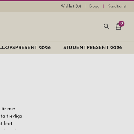
Wishlist (
0
)
Blogg
Kundtjänst
0
e
LLOPSPRESENT 2026
STUDENTPRESENT 2026
n
fritt stål
 kr
d är mer
ta trevliga
 above
 litet
änder och