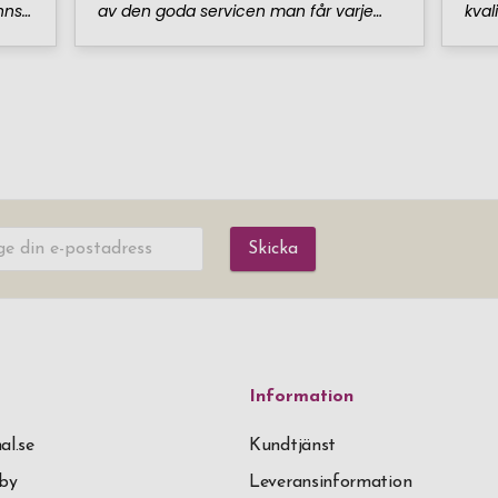
Skicka
Information
al.se
Kundtjänst
äby
Leveransinformation