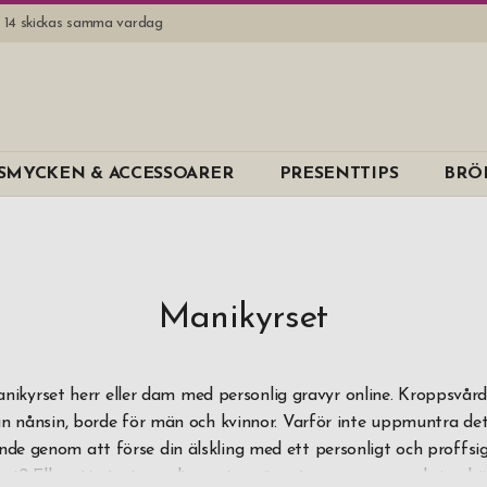
l. 14 skickas samma vardag
Varumärk
SMYCKEN & ACCESSOARER
PRESENTTIPS
BRÖ
Erbe Solinge
Material
Läder & rost
Manikyrset
Pris
0 kr
-
999,99
ikyrset herr eller dam med personlig gravyr online. Kroppsvår
n nånsin, borde för män och kvinnor. Varför inte uppmuntra det
1 000 kr
and
nde genom att förse din älskling med ett personligt och proffsigt
et? Eller ett stort om din partner är extra noggran med sina h