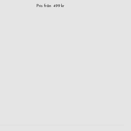
edan idag.
Pris från
499 kr
hålla för
aren för