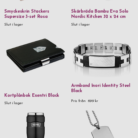
Rödvinsglas
Smyckeskrin Stackers
Skärbräda Bambu Eva Solo
Supersize 3-set Rosa
Nordic Kitchen 32 x 24 cm
Slut i lager
Slut i lager
Pris
0 kr
-
999,99 kr
1 000 kr
-
1 999,99 kr
2 000 kr
-
2 999,99 kr
3 000 kr
and above
Kön
Armband Inori Identity Steel
Black
Herr
Kortplånbok Exentri Black
Pris från
699 kr
Slut i lager
Dam