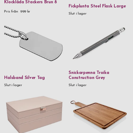
Klocklåda Stackers Brun 8
Metall & kristaller
Fickplunta Steel Flask Large
Pris från
999 kr
Munblåst glas
Slut i lager
Mässing
Rostfritt stål
Rostfritt stål & björk
Rostfritt stål & 18k guld
Rostfritt stål & PVD
Snickarpenna Troika
Rostfritt stål & trä
Halsband Silver Tag
Construction Grey
Tenn
Slut i lager
Slut i lager
Trä
Veganskt läder
Veganskt läder & glas
Vinglas