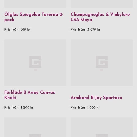
Ölglas Spiegelau Taverna 2-
Champagneglas & Vinkylare
pack
LSA Moya
Pris från
319 kr
Pris från
3 879 kr
Förkläde B Away Canvas
Khaki
Armband B-Joy Spartaco
Pris från
1 299 kr
Pris från
1 999 kr