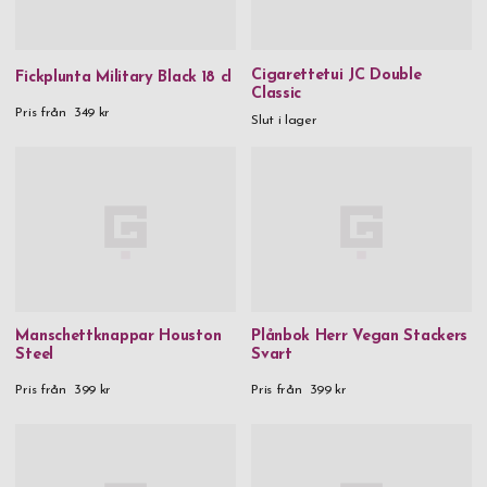
Cigarettetui JC Double
Fickplunta Military Black 18 cl
Classic
Pris från
349 kr
Slut i lager
Manschettknappar Houston
Plånbok Herr Vegan Stackers
Steel
Svart
Pris från
399 kr
Pris från
399 kr