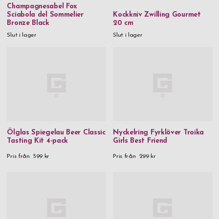
Champagnesabel Fox
Sciabola del Sommelier
Kockkniv Zwilling Gourmet
Bronze Black
20 cm
Slut i lager
Slut i lager
Ölglas Spiegelau Beer Classic
Nyckelring Fyrklöver Troika
Tasting Kit 4-pack
Girls Best Friend
Pris från
599 kr
Pris från
299 kr