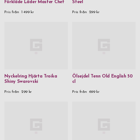
Förkläde Läder Master Chef
Steel
Pris från
1 499 kr
Pris från
299 kr
Nyckelring Hjärta Troika
Ölsejdel Tenn Old English 50
Shiny Swarovski
cl
Pris från
299 kr
Pris från
699 kr