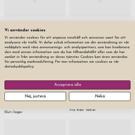
Nyckelring Keymate Steel
Halsband Inori Edge Steel
Vi använder cookies
Pris från
269 kr
Pris från
499 kr
Vi använder cookies för att anpassa innehåll och annonser samt för att
analysera vår trafik. Vi delar också information om din användning av vår
webbplats med våra annonserings- och analyspartners, som kan kombinera
den med annan information som du har tillhandahållit eller som de har
samlat in från användning av deras tjänster. Cookies kan även användas
för personlig marknadsföring. För mer information om cookies se vår
dataskyddspolicy.
Acceptera alla
Whiskyglas Nachtmann
Nej, justera
Neka
Multiverktyg Victorinox
Sculpture 36 cl 4-pack
Spartan Wood
Pris från
599 kr
Slut i lager