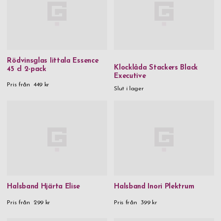
Rödvinsglas Iittala Essence
Klocklåda Stackers Black
45 cl 2-pack
Executive
Pris från
449 kr
Slut i lager
Halsband Hjärta Elise
Halsband Inori Plektrum
Pris från
299 kr
Pris från
399 kr