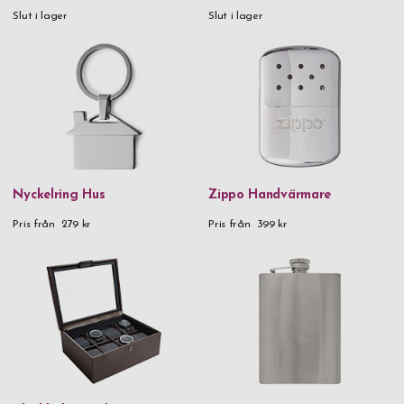
Slut i lager
Slut i lager
925 Sterling Silver
Aluminium
Aluminium & metall
Aluminium & trä
Blyfritt kristallglas
FSC-certifierad karboniserad bambu FSC®️-certified carbonized
Nyckelring Hus
Zippo Handvärmare
bamboo
Pris från
279 kr
Pris från
399 kr
Glas
Handgjort glas
Kristallglas
Läder
Läder & rostfritt stål
Metall