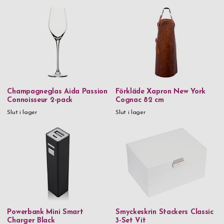
Spiegelau
Stackers
Thermos
Troika
Verona
Vezzosi
Champagneglas Aida Passion
Förkläde Xapron New York
Connoisseur 2-pack
Cognac 82 cm
Victorinox
Slut i lager
Slut i lager
Vildmark
Xapron
Zippo
Zwilling
Material
Powerbank Mini Smart
Smyckeskrin Stackers Classic
90% återvunnet rostfritt stål & plast
Charger Black
3-Set Vit