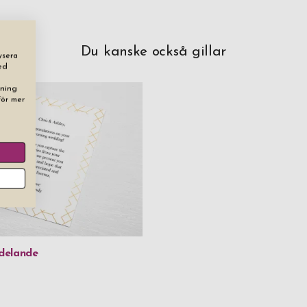
Du kanske också gillar
ysera
ed
dning
För mer
delande