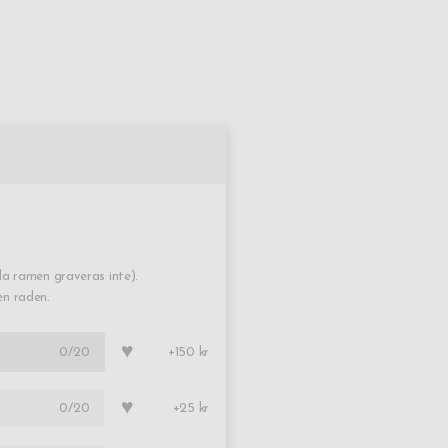
a ramen graveras inte).
en raden.
♥
0
/20
+150 kr
♥
0
/20
+25 kr