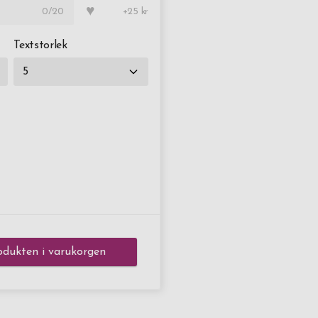
♥
0
/20
+25 kr
Textstorlek
dukten i varukorgen