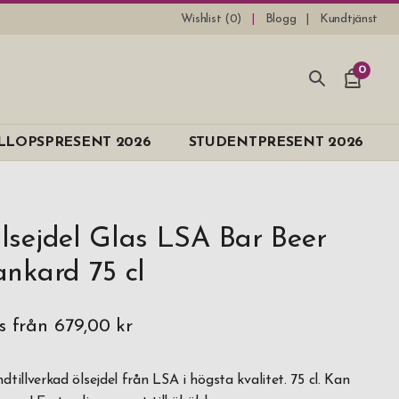
Wishlist (
0
)
Blogg
Kundtjänst
0
LLOPSPRESENT 2026
STUDENTPRESENT 2026
lsejdel Glas LSA Bar Beer
ankard 75 cl
is från
679,00 kr
dtillverkad ölsejdel från LSA i högsta kvalitet. 75 cl. Kan