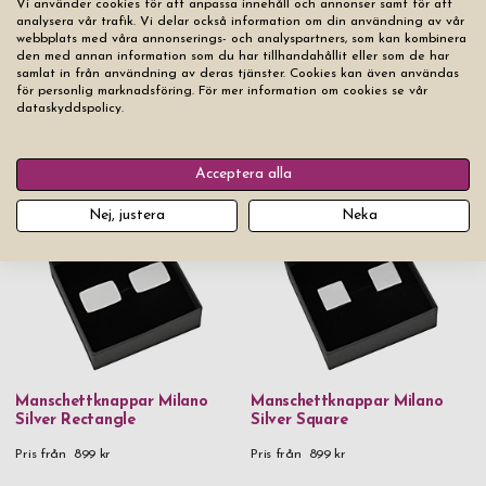
Vi använder cookies för att anpassa innehåll och annonser samt för att
analysera vår trafik. Vi delar också information om din användning av vår
webbplats med våra annonserings- och analyspartners, som kan kombinera
den med annan information som du har tillhandahållit eller som de har
samlat in från användning av deras tjänster. Cookies kan även användas
för personlig marknadsföring. För mer information om cookies se vår
dataskyddspolicy.
Manschettknappar Houston
Manschettknappar Houston
Golden
Black
Acceptera alla
Pris från
399 kr
Pris från
399 kr
Nej, justera
Neka
Manschettknappar Milano
Manschettknappar Milano
Silver Rectangle
Silver Square
Pris från
899 kr
Pris från
899 kr