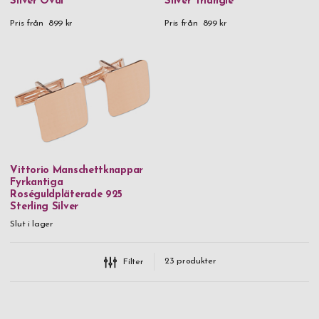
Silver Oval
Silver Triangle
Pris från
899 kr
Pris från
899 kr
Vittorio Manschettknappar
Fyrkantiga
Roséguldpläterade 925
Sterling Silver
Slut i lager
23
produkter
Filter