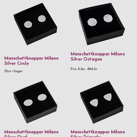
Manschettknappar Milano
Manschettknappar Milano
Silver Octagon
Silver Circle
Pris från
899 kr
Slut i lager
Manschettknappar Milano
Manschettknappar Milano