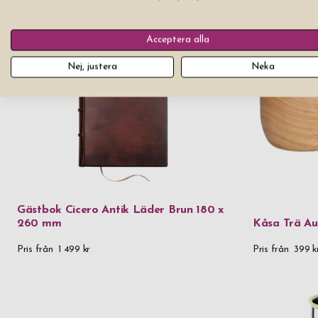
Acceptera alla
Nej, justera
Neka
Gästbok Cicero Antik Läder Brun 180 x
260 mm
Kåsa Trä Aur
Pris från
1 499 kr
Pris från
399 k