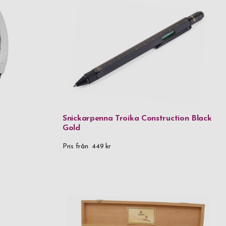
ilken fin
in present
r – köp en
Snickarpenna Troika Construction Black
Gold
Pris från
449 kr