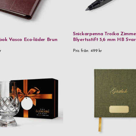
Textil & FSC
Trä
Veganskt lä
Snickarpenna Troika Zimm
Veganskt läd
bok Vasco Eco-läder Brun
Blyertsstift 5,6 mm HB Svar
Veganskt lä
r
Pris från
499 kr
Vinglas
Rödvinsglas
Pris
0 kr
-
999,99
1 000 kr
-
1 
2 000 kr
-
2