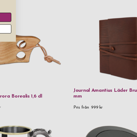
FC61-stål |
FSC-certifie
FSC-certifie
Gjutjärn & t
Glas
Guldpläterad
Handgjort g
Journal Amantius Läder Bru
Hårdplast &
ora Borealis 1,6 dl
mm
Kristallglas
r
Pris från
999 kr
Läder
Läder & met
Läder & rost