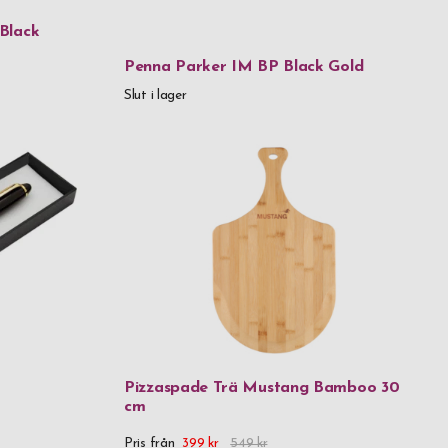
Black
Penna Parker IM BP Black Gold
Slut i lager
ystal
et rostfritt stål & plast
Silver
rostfritt stål
 trä
allglas
Pizzaspade Trä Mustang Bamboo 30
cm
FSC-certifierat papper
Pris från
399 kr
549 kr