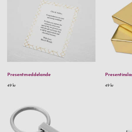
hälsning
relation 
han fått 
Presentmeddelande
Presentinsl
49 kr
49 kr