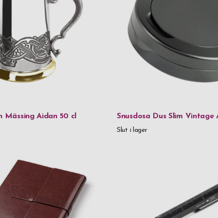
Metall
Munblåst gl
Mässing
Mässing & T
Rostfritt stå
Rostfritt stå
n Mässing Aidan 50 cl
Snusdosa Dus Slim Vintage 
Rostfritt stå
Slut i lager
Rostfritt s
Rostfritt stå
Rostfritt st
Tenn