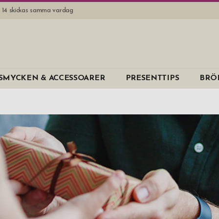
l. 14 skickas samma vardag
Varumärk
SMYCKEN & ACCESSOARER
PRESENTTIPS
BRÖ
4 Living
Angelo
Aurora Borea
B Away
B-Joy
Dorre
Dus
EPC