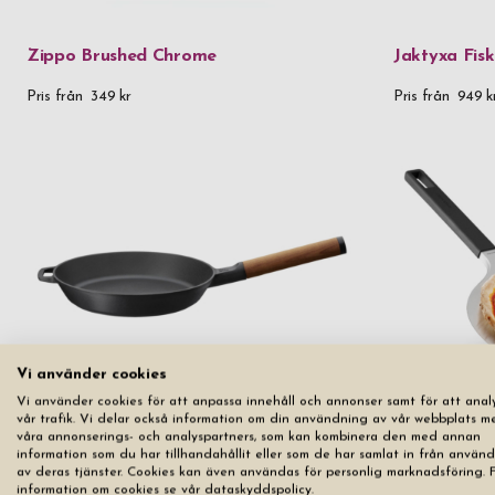
Zippo Brushed Chrome
Jaktyxa Fis
Pris från
349 kr
Pris från
949 k
Vi använder cookies
Vi använder cookies för att anpassa innehåll och annonser samt för att anal
vår trafik. Vi delar också information om din användning av vår webbplats m
Stekpanna Gjutjärn Fiskars Norden 26
våra annonserings- och analyspartners, som kan kombinera den med annan
cm
Pizzaspade 
information som du har tillhandahållit eller som de har samlat in från använ
av deras tjänster. Cookies kan även användas för personlig marknadsföring. 
Pris från
1 799 kr
Pris från
799 k
information om cookies se vår dataskyddspolicy.