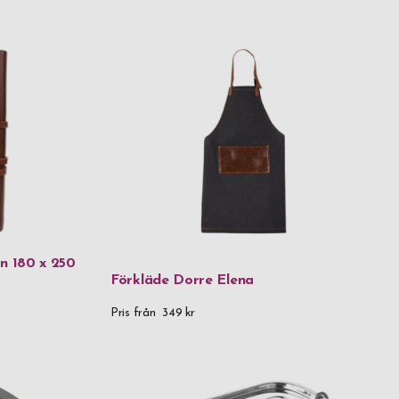
 Hårdhet 60-62 HRC
rat hickoryträ, kolstål & fibercomp
rat papper
rä
 (1 micron) 925 Sterling Silver
las
n 180 x 250
 metall
Förkläde Dorre Elena
Pris från
349 kr
all
fritt stål