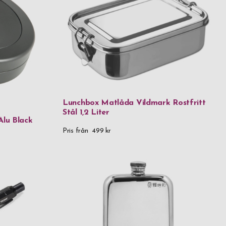
as
enn
l
Lunchbox Matlåda Vildmark Rostfritt
Stål 1,2 Liter
l & björk
Alu Black
Pris från
499 kr
l & silikon
tål Lam. CoS HRC 60
l & 18k guld
ål & trä