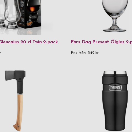
SIGG
Spiegelau
Stackers
lencairn 20 cl Twin 2-pack
Fars Dag Present Ölglas 2-
Thermos
r
Pris från
349 kr
Troika
Verona
Vezzosi
VH
Victorinox
Vildmark
Zippo