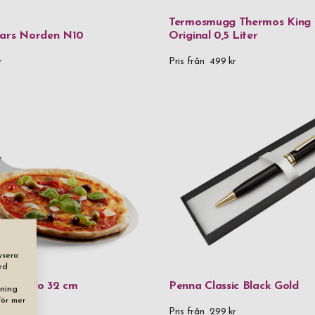
Zwilling
Termosmugg Thermos King 
kars Norden N10
Original 0,5 Liter
Material
r
Pris från
499 kr
24% Lead Cr
90% återvunn
925 Sterling 
Aluminium
Aluminium & 
Aluminium &
Bambu
Blyfritt krist
ysera
ed
Eco-läder
Eva Solo 32 cm
Penna Classic Black Gold
dning
För mer
Eco-läder & 
r
Pris från
299 kr