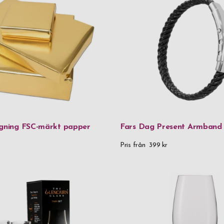
 till din kära pappa. Ett par varma ord kan säga så mycket om v
Legendär
ni har och det kommer att göra honom stolt att visa upp vilken f
från sin son eller dotter. Ge din pappa en riktig överraskning i å
LSA
graverad gåva och ge honom på fars dag.
Miyabi
Mustang
Nachtmann
Orrefors
Orskov
agning FSC-märkt papper
Fars Dag Present Armband
Paperstyle
Pris från
399 kr
Parker
Pulltex
Rento
Saphir