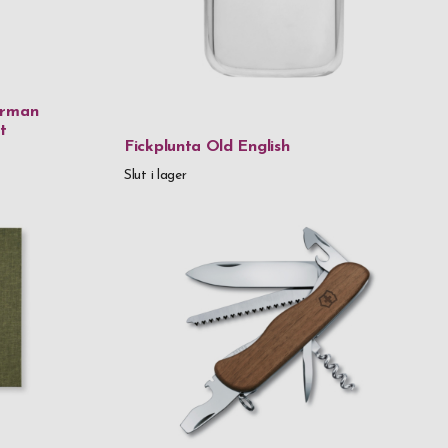
-certifierat papper
der
erman
er & glas
t
Fickplunta Old English
der & tyg
Slut i lager
 kr
999,99 kr
 999,99 kr