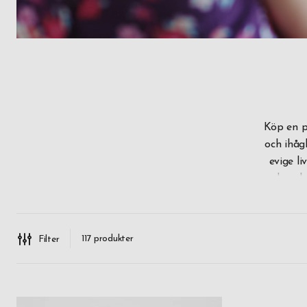
Köp en p
och ihåg
evige li
vandra, el
Det är up
117
produkter
Filter
dag presen
Se till a