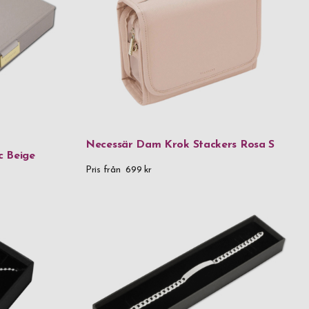
Silver
 metall
erad karboniserad bambu FSC®️-certified carbonized bamboo
las
Necessär Dam Krok Stackers Rosa S
c Beige
las & trä
Pris från
699 kr
fritt stål
taller