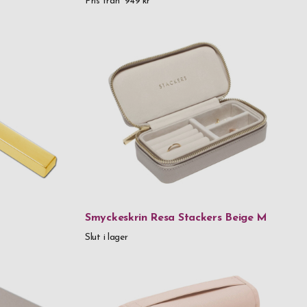
Pris från
949 kr
Smyckeskrin Resa Stackers Beige M
Slut i lager
terad ros
et rostfritt stål & plast
t rostfritt stål, silikon & plast