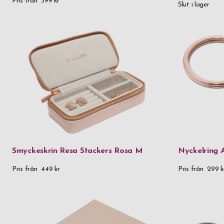
Pris från
399 kr
Slut i lager
Smyckeskrin Resa Stackers Rosa M
Nyckelring 
Pris från
449 kr
Pris från
299 k