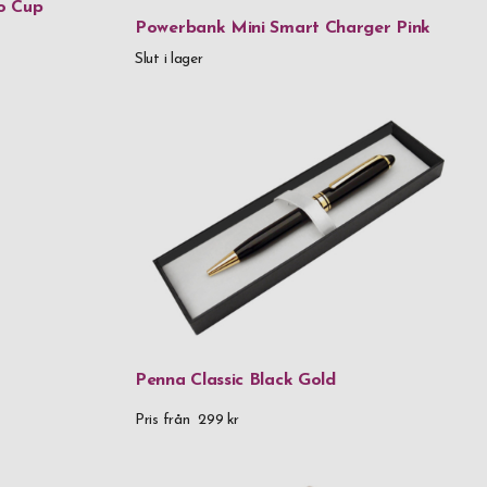
o Cup
Powerbank Mini Smart Charger Pink
Slut i lager
 kr
999,99 kr
 999,99 kr
 999,99 kr
 above
Penna Classic Black Gold
Pris från
299 kr