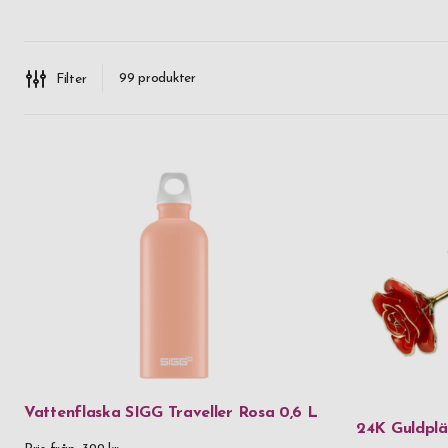
Kanske
99
produkter
Filter
måhända 
spontan pr
Då har d
gladast av
presentt
plånbok i 
Vattenflaska SIGG Traveller Rosa 0,6 L
24K Guldplä