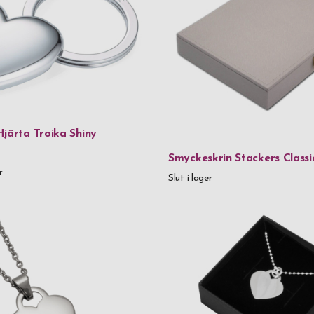
925 Sterling 
Aluminium
Aluminium &
FSC-certifi
Glas
järta Troika Shiny
Handgjort g
Smyckeskrin Stackers Classi
Handgjort g
r
Slut i lager
Kristallglas
Läder
Läder & rost
Metall
Metall & kris