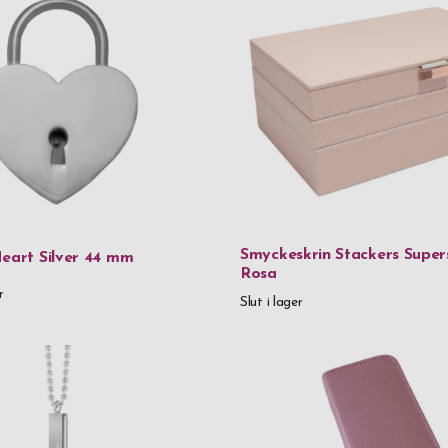
Dam
Smyckeskrin Stackers Supers
Heart Silver 44 mm
Rosa
r
Slut i lager