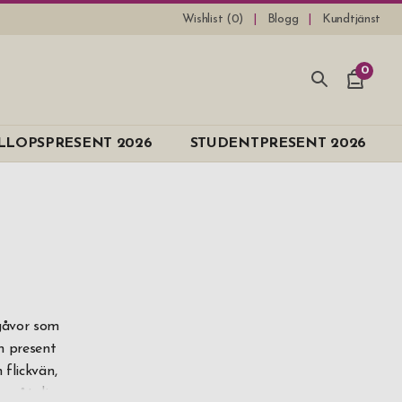
Wishlist (
0
)
Blogg
Kundtjänst
0
e
LLOPSPRESENT 2026
STUDENTPRESENT 2026
n
 gåvor som
en present
 flickvän,
ten åt dig