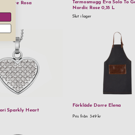
Termosmugg Eva Solo To G
värmare Rosa
Vinglas
Nordic Rose 0,35 L
r
Rödvinsglas
Slut i lager
Vitvinsglas
Pris
0 kr
-
999,99
1 000 kr
-
1 
2 000 kr
-
2
3 000 kr
-
3
5 000 kr
and
Förkläde Dorre Elena
ori Sparkly Heart
Pris från
349 kr
Kön
Herr