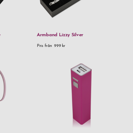
as
terad ros
e
Armband Lizzy Silver
l
Pris från
999 kr
ål & gummi
l & kristaller
ål & trä
der
er & metall
der & tyg