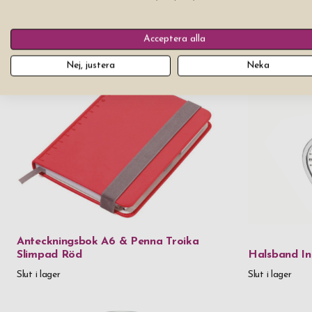
Kärlekslås Heart Red 44 mm
Zippo Hand
Pris från
299 kr
Pris från
399 k
Acceptera alla
Nej, justera
Neka
Anteckningsbok A6 & Penna Troika
Slimpad Röd
Halsband In
Slut i lager
Slut i lager