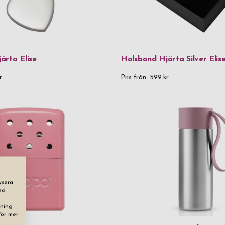
Munblåst gl
Mässing
Roséguldplä
ärta Elise
Halsband Hjärta Silver Elis
Rostfritt stå
r
Pris från
599 kr
Rostfritt st
Rostfritt stå
Rostfritt st
Trä
Veganskt lä
Veganskt läd
ysera
ed
Veganskt lä
dning
För mer