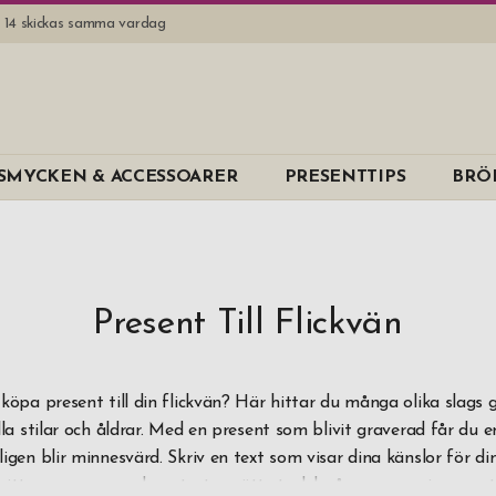
l. 14 skickas samma vardag
Varumärk
SMYCKEN & ACCESSOARER
PRESENTTIPS
BRÖ
Aida
B Away
Dorre
Dus
Present Till Flickvän
Erbe Solinge
Eva Solo
köpa present till din flickvän? Här hittar du många olika slags
la stilar och åldrar. Med en present som blivit graverad får du 
Exentri
igen blir minnesvärd. Skriv en text som visar dina känslor för din
Fox
nitt som passar och ge texten rätt storlek så graverar vi presen