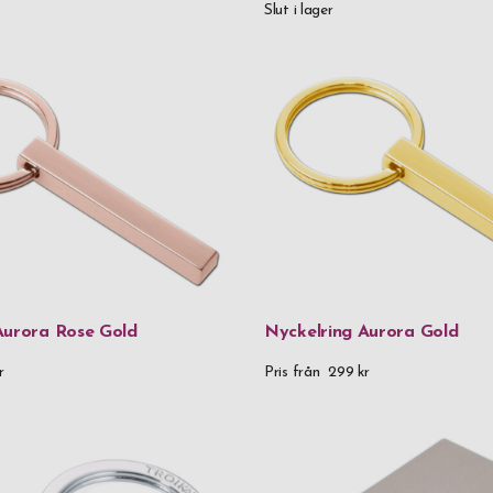
Slut i lager
Spiegelau
Stackers
Troika
Vezzosi
Zack
Zippo
Zwilling
Aurora Rose Gold
Nyckelring Aurora Gold
Material
r
Pris från
299 kr
24K guldplä
90% återvunn
90% återvunne