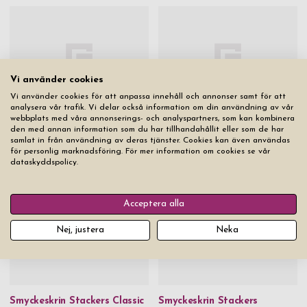
Vi använder cookies
Vi använder cookies för att anpassa innehåll och annonser samt för att
analysera vår trafik. Vi delar också information om din användning av vår
webbplats med våra annonserings- och analyspartners, som kan kombinera
Vattenflaska SIGG Traveller
Necessär Herr Krok Stackers
den med annan information som du har tillhandahållit eller som de har
Grön 0,6 L
Grön S
samlat in från användning av deras tjänster. Cookies kan även användas
för personlig marknadsföring. För mer information om cookies se vår
Pris från
399 kr
Pris från
699 kr
dataskyddspolicy.
Acceptera alla
Nej, justera
Neka
Smyckeskrin Stackers Classic
Smyckeskrin Stackers