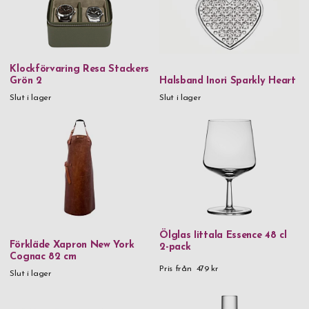
Rödvinsglas
Vitvinsglas
Klockförvaring Resa Stackers
Pris
Grön 2
Halsband Inori Sparkly Heart
0 kr
-
999,99 kr
Slut i lager
Slut i lager
1 000 kr
-
1 999,99 kr
2 000 kr
-
2 999,99 kr
3 000 kr
-
3 999,99 kr
4 000 kr
-
4 999,99 kr
5 000 kr
-
5 999,99 kr
6 000 kr
-
6 999,99 kr
Ölglas Iittala Essence 48 cl
Förkläde Xapron New York
2-pack
7 000 kr
and above
Cognac 82 cm
Pris från
479 kr
Slut i lager
Kön