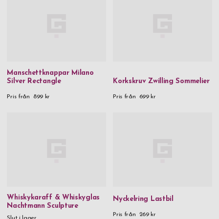
Manschettknappar Milano
Silver Rectangle
Korkskruv Zwilling Sommelier
Pris från
899 kr
Pris från
699 kr
Whiskykaraff & Whiskyglas
Nyckelring Lastbil
Nachtmann Sculpture
Pris från
269 kr
Slut i lager