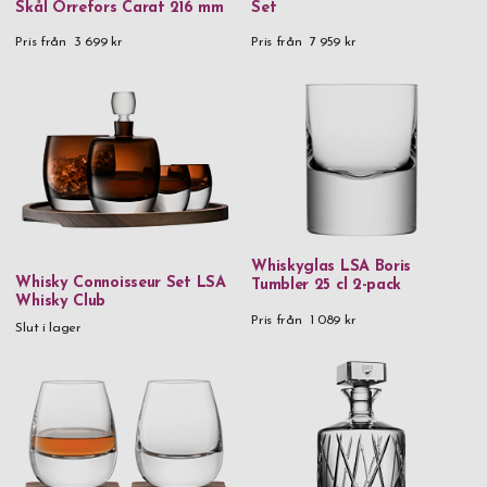
Skål Orrefors Carat 216 mm
Set
90% återvunnet rostfritt stål & plast
Pris från
3 699 kr
Pris från
7 959 kr
90% återvunnet rostfritt stål, silikon & plast
925 Sterling Silver
Aluminium
Aluminium & metall
Aluminium & rostfritt stål
Aluminium & trä
Whiskyglas LSA Boris
Whisky Connoisseur Set LSA
Tumbler 25 cl 2-pack
Glas
Whisky Club
Pris från
1 089 kr
Handgjort glas
Slut i lager
Kristallglas
Läder
Läder & metall
Läder & rostfritt stål