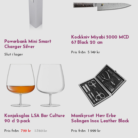
jämnt som det verkligen ska firas numera. Det som tidigare var
GP
varje år blir nu istället vart tionde, vilket gör de tillfällena än
GP Design
mer viktiga att värdesätta. 30 år är värt att firas och du gör
helt rätt i att leta efter en 30-års present här hos
Iittala
Getpersonal.se.
Inori
Kockkniv Miyabi 5000 MCD
Powerbank Mini Smart
67 Black 20 cm
Att ge bort en 30-års present är också ett utmärkt läge att
Jean Claude
Charger Silver
göra den väldigt personlig. Visst uppskattas de flesta presenter
Pris från
5 149 kr
Slut i lager
Laguiole
som ges överlag, men en present som det lagts extra tid och
tankekraft på är verkligen något som berör, speciellt när det
LSA
gäller så speciella presenter som till blivande 30-åringar. Här
Miyabi
hos Getpersonal.se har du möjlighet att personligt prägla din
gåva. Köp 30-års present redan idag, alltid snabb leverans.
Nachtmann
Orrefors
Orskov
Konjaksglas LSA Bar Culture
Manikyrset Herr Erbe
Rento
90 cl 2-pack
Solingen Inox Leather Black
Saphir
Pris från
799 kr
1 769 kr
Pris från
1 999 kr