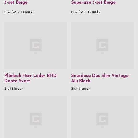
3-set Beige
Supersize 3-set Beige
Pris från
1 099 kr
Pris från
1 799 kr
Plånbok Herr Läder RFID
Snusdosa Dus Slim Vintage
Dante Svart
Alu Black
Slut i lager
Slut i lager