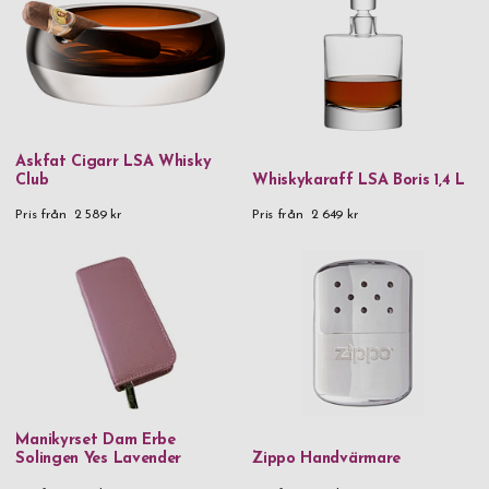
Herr
Dam
Askfat Cigarr LSA Whisky
Club
Whiskykaraff LSA Boris 1,4 L
Pris från
2 589 kr
Pris från
2 649 kr
Manikyrset Dam Erbe
Solingen Yes Lavender
Zippo Handvärmare