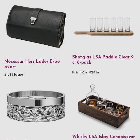
SIGG
Spiegelau
Stackers
Thermos
Troika
Verona
Shotglas LSA Paddle Clear 9
Necessär Herr Läder Erbe
cl 6-pack
Svart
Vezzosi
Pris från
929 kr
Slut i lager
VH
Victorinox
Xapron
Zippo
Zwilling
Whisky LSA Islay Connoisseur
Material