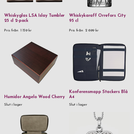
Metall
Whiskyglas LSA Islay Tumbler
Whiskykaraff Orrefors City
Metall & kristaller
25 cl 2-pack
95 cl
Munblåst glas
Pris från
1 159 kr
Pris från
2 699 kr
Mässing
Rostfritt stål
Rostfritt stål & 18k guld
Rostfritt stål & trä
Tenn
Trä
Konferensmapp Stackers Blå
Humidor Angelo Wood Cherry
A4
Veganskt läder
Slut i lager
Slut i lager
Veganskt läder & glas
Vinglas