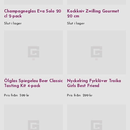
Champagneglas Eva Solo 20
Kockkniv Zwilling Gourmet
cl 2-pack
20 cm
Slut i lager
Slut i lager
Ölglas Spiegelau Beer Classic
Nyckelring Fyrklöver Troika
Tasting Kit 4-pack
Girls Best Friend
Pris från
599 kr
Pris från
299 kr