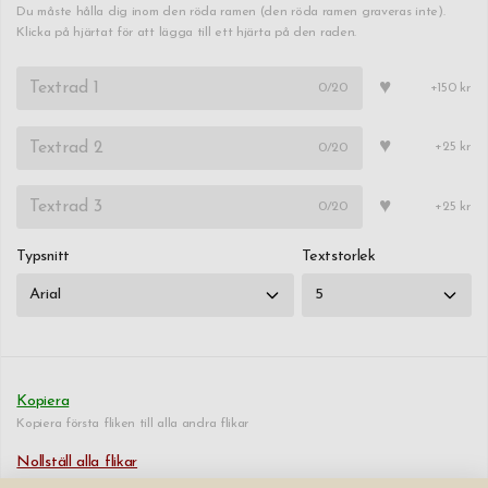
Du måste hålla dig inom den röda ramen (den röda ramen graveras inte).
Klicka på hjärtat för att lägga till ett hjärta på den raden.
♥
0
/20
+150 kr
♥
0
/20
+25 kr
♥
0
/20
+25 kr
Typsnitt
Textstorlek
Kopiera
Kopiera första fliken till alla andra flikar
Nollställ alla flikar