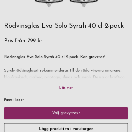
Rödvinsglas Eva Solo Syrah 40 cl 2-pack
Pris från
799 kr
Rödvinsglas Eva Solo Syrah 40 cl 2-pack. Kan graveras!
Syrah-rödvinsglaset rekommenderas till de röda vinerna amarone,
blaufränkisch, malbec, pinotage, shiraz och syrah. Dessa är kraftiga
och kryddiga viner med hög alkoholhalt.
De bästa representanterna för denna smakgrupp kommer från
Finns i lager
Rhônedalen och Norditalien (barolo, barbaresco och amarone). Från
Syditalien är primitivo det främsta vinet och från Portugal är det
Välj gravyrtext
dão. Shiraz från Australien och zinfandel från Kalifornien är också
bra viner i samma grupp.
Lägg produkten i varukorgen