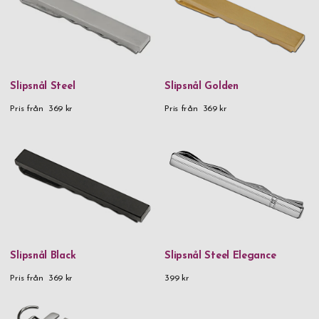
Du kan gravera namn, initialer eller logo på våra slipsnålar i
snygg design.
Tänk på att en väldesignad slipshållare i guld inte bara är
väldigt snygg, den är dessutom väldigt praktisk att ha.
Slipsnål Steel
Slipsnål Golden
Slipsnålar är frukten av ett möte mellan funktion och design.
Många är de slipsar som tyvärr hamnat i soppan eller grytan.
Pris från
369 kr
Pris från
369 kr
Dessa missöden hade enkelt kunnat undvikas med hjälp av
slipsnålen. Du kan välja bland våra olika slipsnålar med gravyr
och matcha med dina övriga kläder. Alternativt börjar du med
slipsnålen i silver och shoppar manschettknappar som matchar
därefter. Det är helt upp till dig i vilken ordning du tar det.
Köp en slipsnål med gravyr i guld, silver eller svart och
komplettera din kostym. Om du ska köpa slipsnål med gravyr
online så har du hittat rätt, gör din beställning redan idag.
Slipsnål Black
Slipsnål Steel Elegance
Pris från
369 kr
399 kr