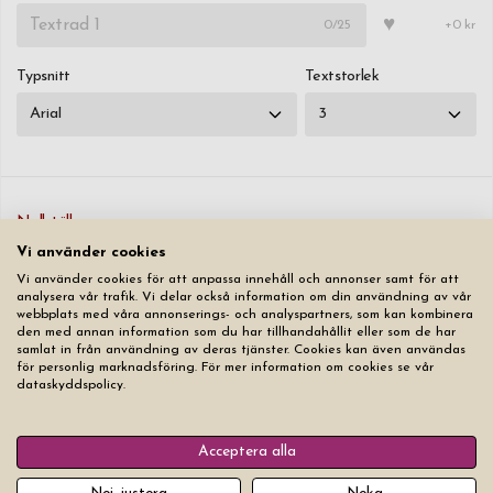
♥
0
/25
+0 kr
Typsnitt
Textstorlek
Nollställ
Vi använder cookies
369,00 kr
Vi använder cookies för att anpassa innehåll och annonser samt för att
analysera vår trafik. Vi delar också information om din användning av vår
webbplats med våra annonserings- och analyspartners, som kan kombinera
Lägg produkten i varukorgen
den med annan information som du har tillhandahållit eller som de har
samlat in från användning av deras tjänster. Cookies kan även användas
för personlig marknadsföring. För mer information om cookies se vår
dataskyddspolicy.
Acceptera alla