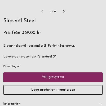
1
/
4
Slipsnål Steel
Pris från
369,00 kr
Elegant slipsnål i borstad stål. Perfekt för gravyr.
Levereras i presentask "Standard S".
Finns i lager
Välj gravyrtext
Lägg produkten i varukorgen
Information