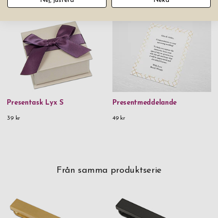
Nej, justera
Neka
Du kanske också gillar
Presentask Lyx S
Presentmeddelande
39 kr
49 kr
Från samma produktserie