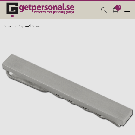
0
PRESENTER & PRYLAR
Start
Slipsnål Steel
BAR, GLAS & KÖK
SMYCKEN & ACCESSOARER
PRESENTTIPS
BRÖLLOPSPRESENT 2026
STUDENTPRESENT 2026