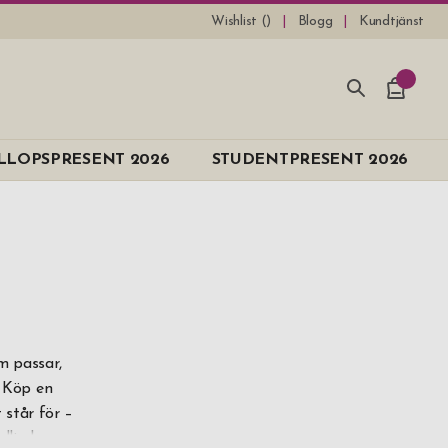
Wishlist (
)
Blogg
Kundtjänst
e
LLOPSPRESENT 2026
STUDENTPRESENT 2026
n
m passar,
. Köp en
 står för –
ydlig hur