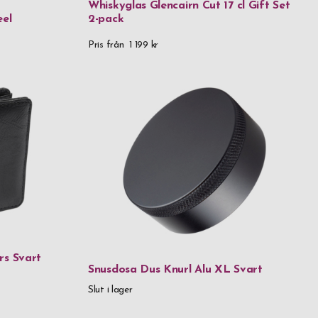
Whiskyglas Glencairn Cut 17 cl Gift Set
eel
2-pack
Pris från
1 199 kr
rs Svart
Snusdosa Dus Knurl Alu XL Svart
Slut i lager