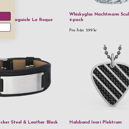
Tenn
Whiskyglas Nachtmann Sculp
abel Laguiole La Roque
4-pack
Trä
r
Pris från
599 kr
Veganskt lä
Veganskt läd
Veganskt läd
Veganskt lä
Vinglas
Rödvinsglas
Pris
0 kr
-
999,99
ker Steel & Leather Black
Halsband Inori Plektrum