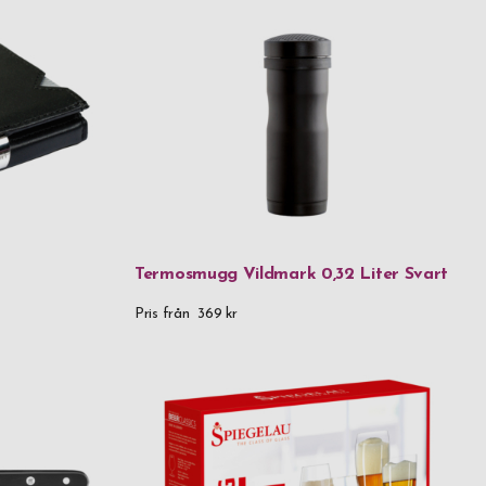
ystal
et rostfritt stål & plast
Termosmugg Vildmark 0,32 Liter Svart
Silver
Pris från
369 kr
rostfritt stål
 trä
allglas