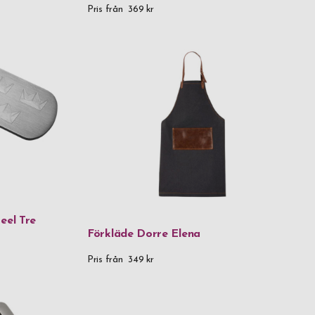
999,99 kr
Pris från
369 kr
 999,99 kr
 above
eel Tre
Förkläde Dorre Elena
Pris från
349 kr