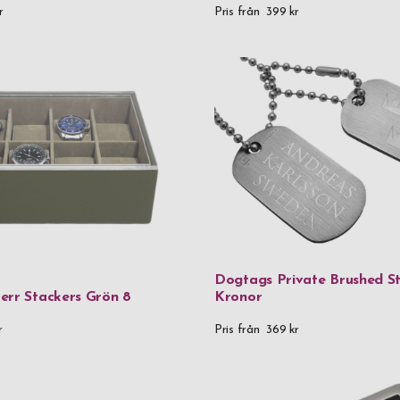
1 000 kr
-
1 
r
Pris från
399 kr
2 000 kr
-
2
7 000 kr
and
Kön
Herr
Dam
Dogtags Private Brushed St
err Stackers Grön 8
Kronor
r
Pris från
369 kr