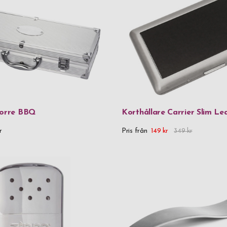
Dorre BBQ
Korthållare Carrier Slim Le
r
Pris från
149 kr
349 kr