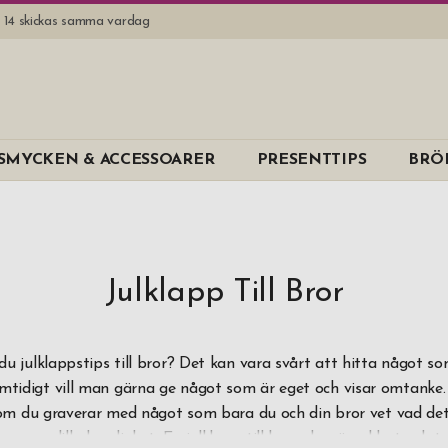
l. 14 skickas samma vardag
Varumärk
SMYCKEN & ACCESSOARER
PRESENTTIPS
BRÖ
B Away
B-Joy
Dorre
Dus
Julklapp Till Bror
EPC
Erbe Solinge
du julklappstips till bror? Det kan vara svårt att hitta något so
tidigt vill man gärna ge något som är eget och visar omtanke
Eva Solo
om du graverar med något som bara du och din bror vet vad det
Exentri
 er egen lilla hemlighet. En julklapp till bror ska säga klart och t