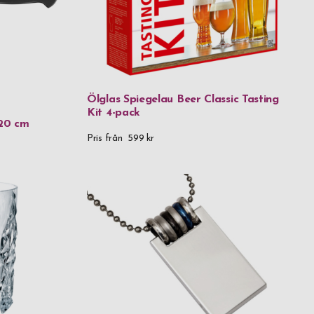
las
Ölglas Spiegelau Beer Classic Tasting
Kit 4-pack
fritt stål
 20 cm
Pris från
599 kr
as
l
l & 18k guld
tål & PVD
ål & trä