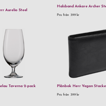
Rento
Halsband Ankare Archer St
r Aurelio Steel
Saphir
Pris från
399 kr
SIGG
Spiegelau
Stackers
Thermos
Troika
Verona
Vezzosi
gelau Taverna 2-pack
Plånbok Herr Vegan Stacke
VH
Pris från
399 kr
Victorinox
Vildmark