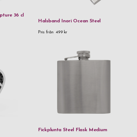
ture 36 cl
Halsband Inori Ocean Steel
der
Pris från
499 kr
er & glas
er & metall
der & tyg
 kr
Fickplunta Steel Flask Medium