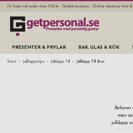
Fri frakt vid order över 750 kr - Snabb leverans - Ordrar inkomna före k
PRESENTER & PRYLAR
BAR, GLAS & KÖK
Start
Julklappstips
Julklapp Till
Julklapp Till Bror
Behöver 
men sam
julklapp s
det blir