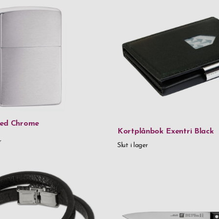
Zack
Zippo
Zwilling
Material
24% Lead Cr
90% återvunn
hed Chrome
Kortplånbok Exentri Black
925 Sterling 
r
Slut i lager
Aluminium
Aluminium & 
Aluminium &
Blyfritt krist