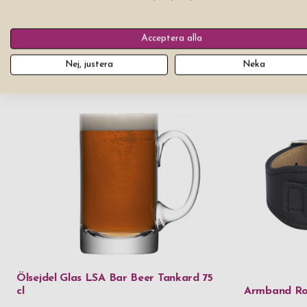
Acceptera alla
Fickplunta Military Black 18 cl
Champagnes
Nej, justera
Neka
Pris från
349 kr
Pris från
549 k
Ölsejdel Glas LSA Bar Beer Tankard 75
cl
Armband Roc