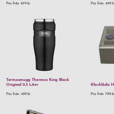
Pris från
679 kr
Pris från
499 k
Termosmugg Thermos King Black
Original 0,5 Liter
Klocklåda H
Pris från
499 kr
Pris från
799 k