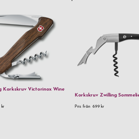
g Korkskruv Victorinox Wine
Korkskruv Zwilling Sommeli
 kr
Pris från
699 kr