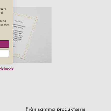
ysera
ed
dning
För mer
delande
Från samma produktserie