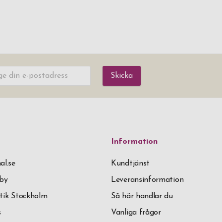
Skicka
Information
al.se
Kundtjänst
äby
Leveransinformation
tik Stockholm
Så här handlar du
s
Vanliga frågor