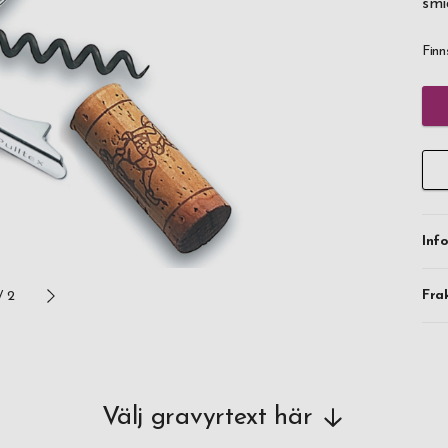
smi
Finn
Inf
Fra
/
2
Välj gravyrtext här