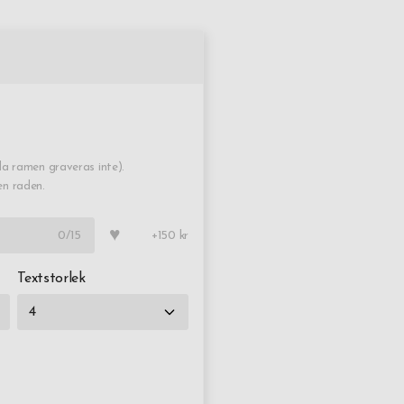
a ramen graveras inte).
en raden.
♥
0
/15
+150 kr
Textstorlek