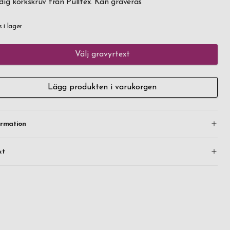
dig korkskruv från Pulltex. Kan graveras
s i lager
Välj gravyrtext
Lägg produkten i varukorgen
ormation
kt