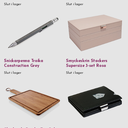
Metall & kristaller
Slut i lager
Slut i lager
Munblåst glas
Mässing
Rostfritt stål
Rostfritt stål & björk
Rostfritt stål & 18k guld
Snickarpenna Troika
Smyckeskrin Stackers
Rostfritt stål & PVD
Construction Grey
Supersize 3-set Rosa
Rostfritt stål & trä
Slut i lager
Slut i lager
Tenn
Trä
Veganskt läder
Veganskt läder & glas
Vinglas