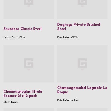
Dogtags Private Brushed
Snusdosa Classic Steel
Steel
Pris från
399 kr
Pris från
299 kr
Champagnesabel Laguiole La
Champagneglas Iittala
Roque
Essence 21 cl 2-pack
Pris från
549 kr
Slut i lager