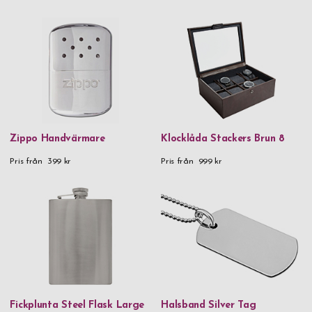
925 Sterling Silver
Aluminium
Aluminium & metall
Aluminium & trä
Blyfritt kristallglas
FSC-certifierad karboniserad bambu FSC®️-certified carbonized
Zippo Handvärmare
Klocklåda Stackers Brun 8
bamboo
Pris från
399 kr
Pris från
999 kr
Glas
Handgjort glas
Kristallglas
Läder
Läder & rostfritt stål
Metall
Fickplunta Steel Flask Large
Halsband Silver Tag