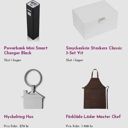
Spiegelau
Stackers
Thermos
Troika
Verona
Powerbank Mini Smart
Smyckeskrin Stackers Classic
Vezzosi
Charger Black
3-Set Vit
Slut i lager
Slut i lager
Victorinox
Vildmark
Xapron
Zippo
Zwilling
Nyckelring Hus
Förkläde Läder Master Chef
Material
90% återvunnet rostfritt stål & plast
Pris från
279 kr
Pris från
1 499 kr