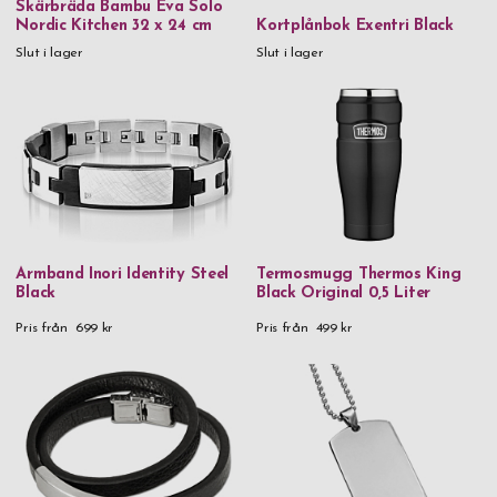
Skärbräda Bambu Eva Solo
Nordic Kitchen 32 x 24 cm
Kortplånbok Exentri Black
Rödvinsglas
Slut i lager
Slut i lager
Pris
0 kr
-
999,99 kr
1 000 kr
-
1 999,99 kr
2 000 kr
-
2 999,99 kr
3 000 kr
and above
Armband Inori Identity Steel
Termosmugg Thermos King
Black
Black Original 0,5 Liter
Kön
Pris från
699 kr
Pris från
499 kr
Herr
Dam