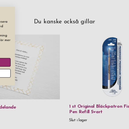
Du kanske också gillar
ysera
ed
dning
För mer
1 st Original Bläckpatron F
delande
Pen Refill Svart
Slut i lager