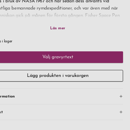
s i bruk av NASA 1967 och har sedan dess använts vid
tliga bemannade rymdexpeditioner, och var även med när
niskan gick på månen för första gången. Fisher Space Pen
ronaut Original AG7 skriver utan problem på alla
persytor, upp och ner, och i extrem kyla och hetta. Så för
 som behöver skriva i hårda förhållanden är Fisher Space
s i lager
 den ultimata pennan!
Välj gravyrtext
du använder pennor för vardagsbruk så må detta vara ren
iosa, men det känns ändå bra att vara ägare till en så
toriskt signifikant och dessutom pålitlig penna. Lägg till
Lägg produkten i varukorgen
sonlig gravyr och du har en unik present till dig själv eller
on du tycker om!
ormation
her Space Pen Astronaut Original AG7 tillverkas i USA och
tår av förkromad mässing och högkvalitativa komponenter.
kt
nan har dessutom livstids garanti för material eller
lverkningsfel. Utöver NASA så används pennan även av US