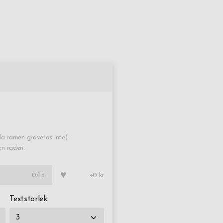
 force, US Navy Seals, US Armed Forces, Canadian Snowbirds
AD Squadron, FBI, State Troopers, ryska Sojuz och MIR,
nska Ariane Space Program och Everest North Face Ski
edition.
ereras till dig i en presentask.
a ramen graveras inte).
en raden.
♥
0
/15
+0 kr
Textstorlek