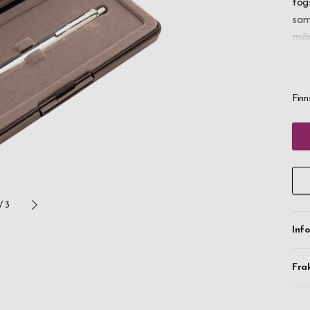
tog
sam
män
Ast
pap
dig
Finn
Pen
Om 
kur
his
per
/
3
någ
Inf
Fis
bes
Fra
Pen
til