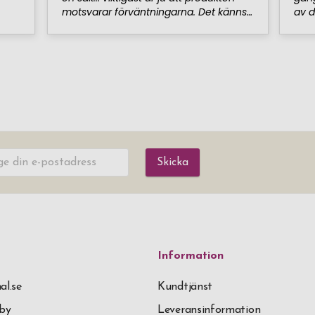
Skicka
Information
al.se
Kundtjänst
äby
Leveransinformation