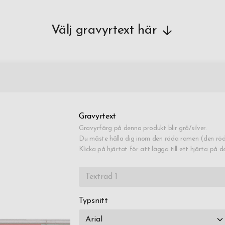
Air
431
Välj gravyrtext här
fra
Exp
Lev
Gravyrtext
Gravyrfärg på denna produkt blir grå/silver.
Du måste hålla dig inom den röda ramen (den röd
Klicka på hjärtat för att lägga till ett hjärta på d
Typsnitt