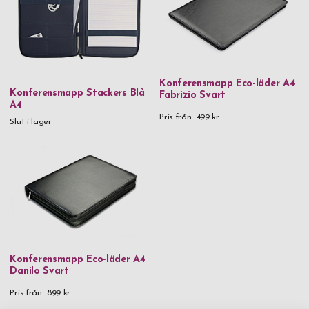
i flera olika storlekar, både A4 och A5. Du vet bäst vilket
format som passar bäst för dina egna behov eller för personen
som du vill ge den personliga presenten till. Utöver namn och
text så kan vi såklart även gravera logotyper, det är bara att
skicka iväg ett e-postmeddelande till oss med dina önskemål så
Konferensmapp Eco-läder A4
hör vi av oss inom kort!
Konferensmapp Stackers Blå
Fabrizio Svart
A4
En konferensmapp läder eller en dokumentmapp skinn har ofta
Pris från
499 kr
Slut i lager
dragkedja som håller ihop mappen och ser till så att innehållet
inte ramlar ut, men vi har även modeller utan dragkedja där allt
innehåll ändå hålls stadigt på plats. På insidan av en
konferensmapp med namn så hittar man oftast hållare för
pennor, visitkorts och eventuellt annat smått, samt såklart ett
anteckningsblock. Anteckningsblocket i en dokumentmapp med
tryck kan såklart bytas ut när det är fullt. Anteckningsblock
som passar för ersättning finns hos de flesta bokhandlarna. Om
din älskling är någon som ofta är på konferens eller om du vill
Konferensmapp Eco-läder A4
att dina anställda ska ge ett professionellt och enhetligt tema
Danilo Svart
vad gäller mapparna så är det enkelt fixat hos oss. Beställ
Pris från
899 kr
dokumentmapp läder man namn redan idag, snabb leverans.