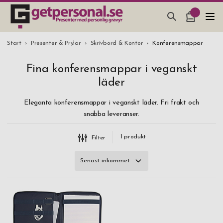
PRESENTER & PRYLAR
Filter
Rensa a
Start
Presenter & Prylar
Skrivbord & Kontor
Konferensmappar
Veganskt läder
BAR, GLAS & KÖK
Fina konferensmappar i veganskt
SMYCKEN & ACCESSOARER
läder
Varumärke
PRESENTTIPS
Stackers
Eleganta konferensmappar i veganskt läder. Fri frakt och
snabba leveranser.
BRÖLLOPSPRESENT 2026
STUDENTPRESENT 2026
1
produkt
Filter