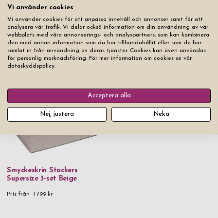
Vi använder cookies
Vi använder cookies för att anpassa innehåll och annonser samt för att
analysera vår trafik. Vi delar också information om din användning av vår
webbplats med våra annonserings- och analyspartners, som kan kombinera
den med annan information som du har tillhandahållit eller som de har
Smyckeskrin Stackers
Smyckeskrin Stackers
samlat in från användning av deras tjänster. Cookies kan även användas
Supersize 3-set Vit
Supersize 3-set Mink
för personlig marknadsföring. För mer information om cookies se vår
dataskyddspolicy.
Pris från
1 799 kr
Pris från
1 799 kr
Acceptera alla
Nej, justera
Neka
Smyckeskrin Stackers
Supersize 3-set Beige
Pris från
1 799 kr