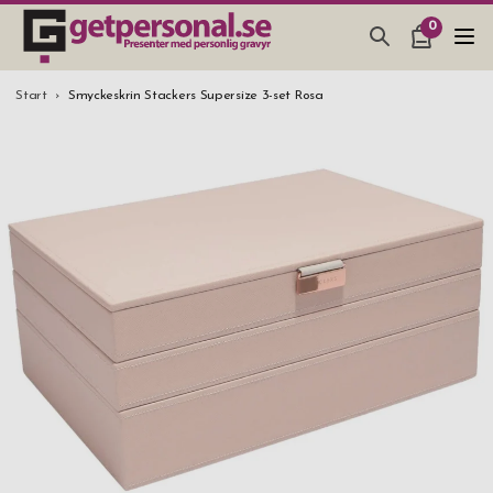
0
PRESENTER & PRYLAR
Start
Smyckeskrin Stackers Supersize 3-set Rosa
BAR, GLAS & KÖK
SMYCKEN & ACCESSOARER
PRESENTTIPS
BRÖLLOPSPRESENT 2026
STUDENTPRESENT 2026