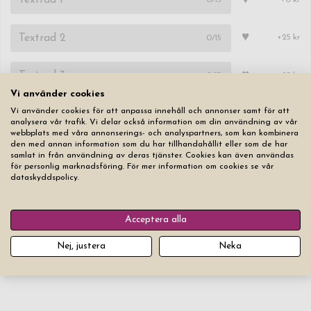
♥
♥
0
/15
+25 kr
♥
0
/15
+25 kr
Vi använder cookies
Typsnitt
Textstorlek
Vi använder cookies för att anpassa innehåll och annonser samt för att
analysera vår trafik. Vi delar också information om din användning av vår
webbplats med våra annonserings- och analyspartners, som kan kombinera
den med annan information som du har tillhandahållit eller som de har
samlat in från användning av deras tjänster. Cookies kan även användas
för personlig marknadsföring. För mer information om cookies se vår
dataskyddspolicy.
Nollställ
Acceptera alla
Lägg produkten i varukorgen
Nej, justera
Neka