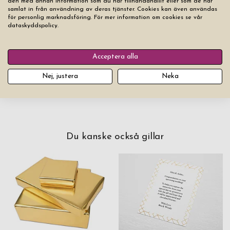
den med annan information som du har tillhandahållit eller som de har
Nollställ alla flikar
samlat in från användning av deras tjänster. Cookies kan även användas
för personlig marknadsföring. För mer information om cookies se vår
dataskyddspolicy.
749,00 kr
Acceptera alla
Lägg produkten i varukorgen
Nej, justera
Neka
Du kanske också gillar