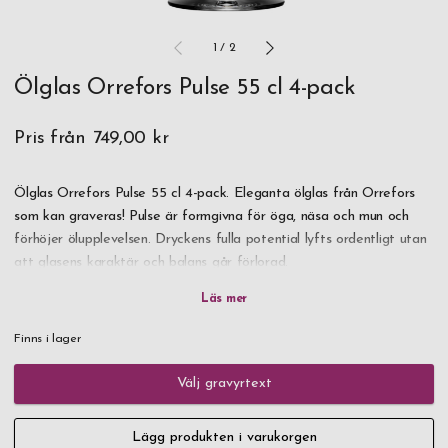
1
/
2
Ölglas Orrefors Pulse 55 cl 4-pack
Pris från
749,00 kr
Ölglas Orrefors Pulse 55 cl 4-pack. Eleganta ölglas från Orrefors
som kan graveras! Pulse är formgivna för öga, näsa och mun och
förhöjer ölupplevelsen. Dryckens fulla potential lyfts ordentligt utan
att glasens karaktär och balans går förlorad.
Det nya levande Orrefors där klassisk tidlös form och funktion
möter lekfullhet och vår tids krav. Det går bra att maskindiska
Finns i lager
glasen.
Välj gravyrtext
Lägg produkten i varukorgen