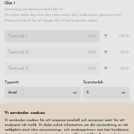
Glas 1
Gravyrfärg på denna produkt blir vit.
Du måste hålla dig inom den röda ramen (den röda ramen graveras inte).
Klicka på hjärtat för att lägga till ett hjärta på den raden.
♥
0
/20
+125 kr
♥
0
/20
+25 kr
♥
0
/20
+25 kr
Typsnitt
Textstorlek
Vi använder cookies
Vi använder cookies för att anpassa innehåll och annonser samt för att
Kopiera
analysera vår trafik. Vi delar också information om din användning av vår
Kopiera första fliken till alla andra flikar
webbplats med våra annonserings- och analyspartners, som kan kombinera