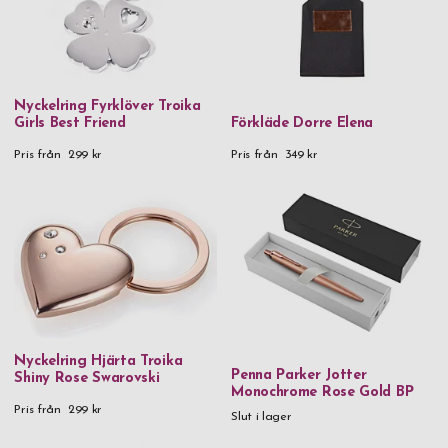
Roséguldpläterad ros
Rostfritt stål
Rostfritt stål & gummi
Nyckelring Fyrklöver Troika
Rostfritt stål & kristaller
Girls Best Friend
Förkläde Dorre Elena
Rostfritt stål & trä
Pris från
299 kr
Pris från
349 kr
Textil & FSC-certifierat papper
Trä
Veganskt läder
Veganskt läder & tyg
Vinglas
Nyckelring Hjärta Troika
Rödvinsglas
Penna Parker Jotter
Shiny Rose Swarovski
Monochrome Rose Gold BP
Vitvinsglas
Pris från
299 kr
Slut i lager