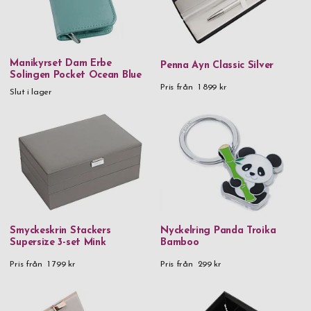
Manikyrset Dam Erbe
Penna Ayn Classic Silver
Solingen Pocket Ocean Blue
Pris från
1 899 kr
Slut i lager
Smyckeskrin Stackers
Nyckelring Panda Troika
Supersize 3-set Mink
Bamboo
Pris från
1 799 kr
Pris från
299 kr