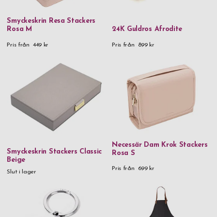
FSC-certifierad karboniserad bambu FSC®️-certified carbonized
Smyckeskrin Resa Stackers
bamboo
Rosa M
24K Guldros Afrodite
Glas
Pris från
449 kr
Pris från
899 kr
Handgjort glas
Handgjort glas & trä
Kristallglas
Läder
Läder & rostfritt stål
Metall
Necessär Dam Krok Stackers
Smyckeskrin Stackers Classic
Rosa S
Metall & kristaller
Beige
Pris från
699 kr
Munblåst glas
Slut i lager
Munblåst glas & stål
Mässing