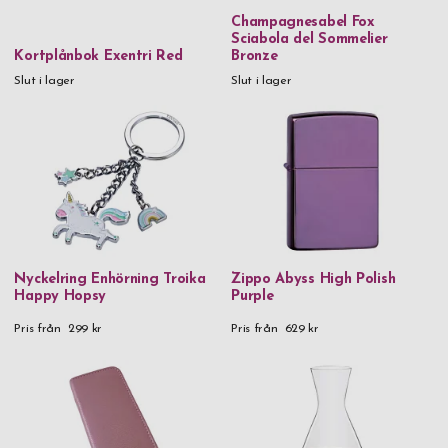
Champagnesabel Fox
Sciabola del Sommelier
Kortplånbok Exentri Red
Bronze
Slut i lager
Slut i lager
Nyckelring Enhörning Troika
Zippo Abyss High Polish
Happy Hopsy
Purple
Pris från
299 kr
Pris från
629 kr