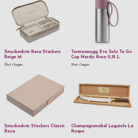
Pris
0 kr
-
999,99 kr
1 000 kr
-
1 999,99 kr
2 000 kr
-
2 999,99 kr
3 000 kr
-
3 999,99 kr
Smyckeskrin Resa Stackers
Termosmugg Eva Solo To Go
5 000 kr
and above
Beige M
Cup Nordic Rose 0,35 L
Slut i lager
Slut i lager
Kön
Herr
Dam
Smyckeskrin Stackers Classic
Champagnesabel Laguiole La
Rosa
Roque