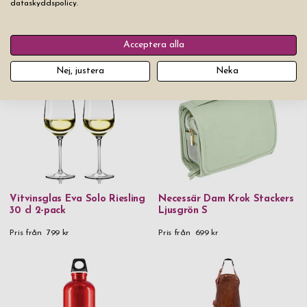
dataskyddspolicy.
Kärlekslås Heart Rose Gold
Nyckelring Hjärta Troika
44 mm
Shiny Swarovski
Acceptera alla
Pris från
299 kr
Pris från
299 kr
Nej, justera
Neka
Vitvinsglas Eva Solo Riesling
Necessär Dam Krok Stackers
30 cl 2-pack
Ljusgrön S
Pris från
799 kr
Pris från
699 kr