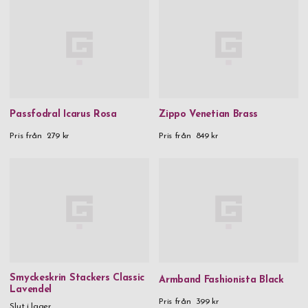
Passfodral Icarus Rosa
Zippo Venetian Brass
Pris från
279 kr
Pris från
849 kr
Smyckeskrin Stackers Classic
Armband Fashionista Black
Lavendel
Pris från
399 kr
Slut i lager