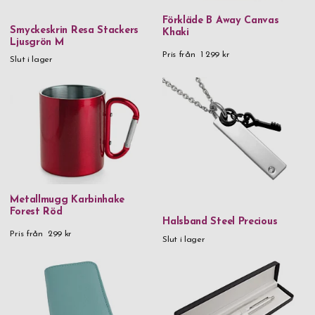
Förkläde B Away Canvas
Smyckeskrin Resa Stackers
Khaki
Ljusgrön M
Pris från
1 299 kr
Slut i lager
Metallmugg Karbinhake
Forest Röd
Halsband Steel Precious
Pris från
299 kr
Slut i lager