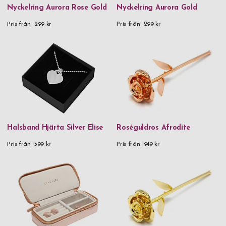
Troika
Nyckelring Aurora Rose Gold
Nyckelring Aurora Gold
Vezzosi
Pris från
299 kr
Pris från
299 kr
Xapron
Zack
Zippo
Zwilling
Material
Halsband Hjärta Silver Elise
Roséguldros Afrodite
24K guldpläterad ros
Pris från
599 kr
Pris från
949 kr
90% återvunnet rostfritt stål, silikon & plast
925 Sterling Silver
Aluminium
Aluminium & metall
Aluminium & trä