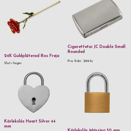
Cigarettetui JC Double Small
Rounded
24K Guldpläterad Ros Freja
Pris från
299 kr
Slut i lager
Kärlekslås Heart Silver 44
mm
Kärlekslås Mässing 50 mm