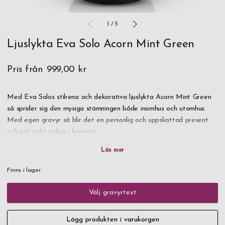
1
/
5
Ljuslykta Eva Solo Acorn Mint Green
Pris från
999,00 kr
Med Eva Solos stilrena och dekorativa ljuslykta Acorn Mint Green
så sprider sig den mysiga stämningen både inomhus och utomhus.
Med egen gravyr så blir det en personlig och uppskattad present
och ett unikt inslag i hemmet.
Med det praktiska handtaget så är det lätt att bära med sig lyktan
ut på terassen eller till rummet som du befinner dig i för tillfället.
Finns i lager
Det munblåsta glaset är i en vacker grönt mintfärg och finns i även
i grå stone-färg.
Välj gravyrtext
Kombinera två ljuslyktor i de olika färgerna för ett annorlunda,
Lägg produkten i varukorgen
sofistikerat uttryck. Ljuslyktan tänds enkelt genom att man lyfter