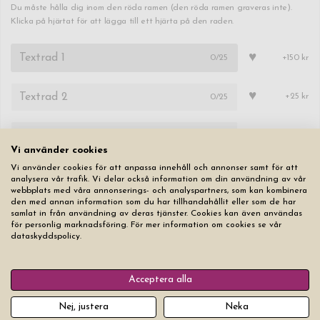
Du måste hålla dig inom den röda ramen (den röda ramen graveras inte).
Klicka på hjärtat för att lägga till ett hjärta på den raden.
♥
0
/25
+150 kr
♥
0
/25
+25 kr
♥
0
/25
+25 kr
Vi använder cookies
Typsnitt
Textstorlek
Vi använder cookies för att anpassa innehåll och annonser samt för att
analysera vår trafik. Vi delar också information om din användning av vår
webbplats med våra annonserings- och analyspartners, som kan kombinera
den med annan information som du har tillhandahållit eller som de har
samlat in från användning av deras tjänster. Cookies kan även användas
för personlig marknadsföring. För mer information om cookies se vår
dataskyddspolicy.
Nollställ
Acceptera alla
999,00 kr
Nej, justera
Neka