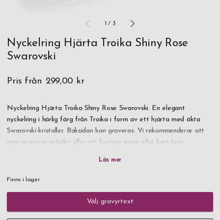
1
/
3
Nyckelring Hjärta Troika Shiny Rose
Swarovski
Pris från
299,00 kr
Nyckelring Hjärta Troika Shiny Rose Swarovski. En elegant
nyckelring i härlig färg från Troika i form av ett hjärta med äkta
Swarovski-kristaller. Baksidan kan graveras. Vi rekommenderar att
man graverar initialer eller ett kortare namn eller kort text.
Med personlig gravyrtext blir detta en uppskattad och praktisk
present.
Finns i lager
Levereras i en trevlig förpackning. Snabb leverans, beställ idag.
Välj gravyrtext