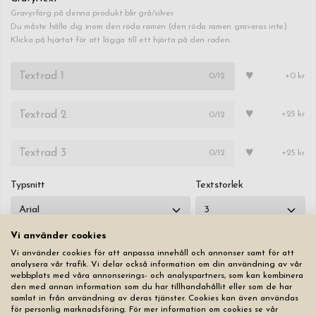
Gravyrfärg på denna produkt blir grå/silver.
Du måste hålla dig inom den röda ramen (den röda ramen graveras inte).
Klicka på hjärtat för att lägga till ett hjärta på den raden.
♥
0
/12
+0 kr
♥
0
/12
+25 kr
♥
0
/12
+25 kr
Typsnitt
Textstorlek
Vi använder cookies
Vi använder cookies för att anpassa innehåll och annonser samt för att
analysera vår trafik. Vi delar också information om din användning av vår
webbplats med våra annonserings- och analyspartners, som kan kombinera
Nollställ
den med annan information som du har tillhandahållit eller som de har
samlat in från användning av deras tjänster. Cookies kan även användas
för personlig marknadsföring. För mer information om cookies se vår