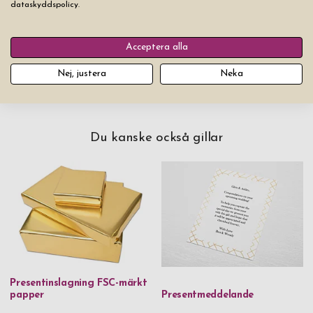
299,00 kr
dataskyddspolicy.
Lägg produkten i varukorgen
Acceptera alla
Nej, justera
Neka
Du kanske också gillar
Presentinslagning FSC-märkt
papper
Presentmeddelande