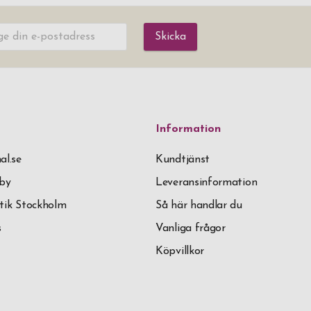
Skicka
Information
al.se
Kundtjänst
äby
Leveransinformation
tik Stockholm
Så här handlar du
s
Vanliga frågor
Köpvillkor