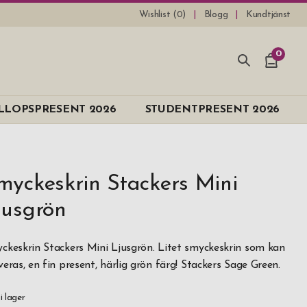
Wishlist (
0
)
Blogg
Kundtjänst
0
LLOPSPRESENT 2026
STUDENTPRESENT 2026
myckeskrin Stackers Mini
jusgrön
ckeskrin Stackers Mini Ljusgrön. Litet smyckeskrin som kan
veras, en fin present, härlig grön färg! Stackers Sage Green.
 i lager