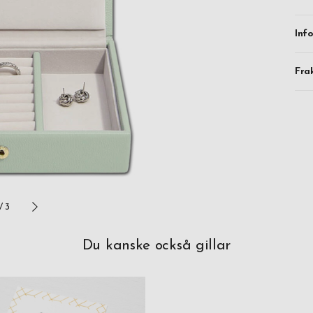
Inf
Fra
/
3
Du kanske också gillar