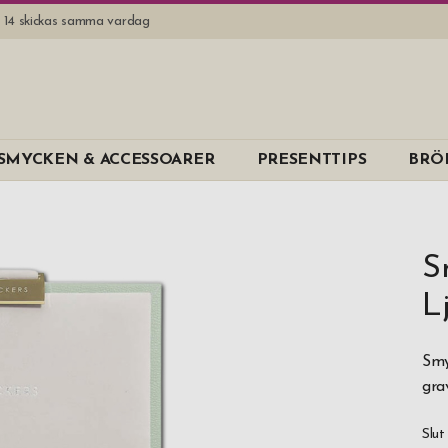
l. 14 skickas samma vardag
SMYCKEN & ACCESSOARER
PRESENTTIPS
BRÖ
S
L
Smy
gra
Slut