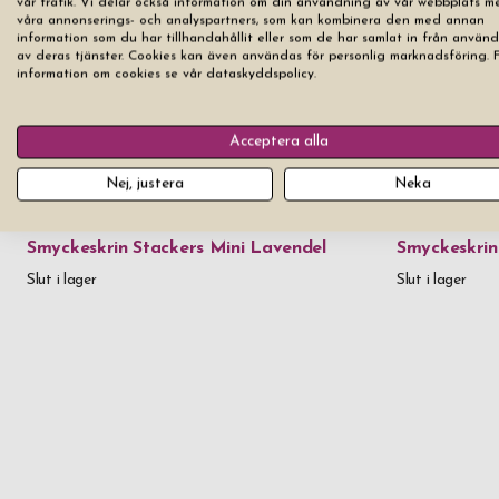
vår trafik. Vi delar också information om din användning av vår webbplats m
våra annonserings- och analyspartners, som kan kombinera den med annan
information som du har tillhandahållit eller som de har samlat in från använ
av deras tjänster. Cookies kan även användas för personlig marknadsföring. 
information om cookies se vår dataskyddspolicy.
Acceptera alla
Nej, justera
Neka
Smyckeskrin Stackers Mini Lavendel
Smyckeskrin
Slut i lager
Slut i lager