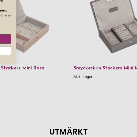
ed
dning
För mer
 Stackers Mini Rosa
Smyckeskrin Stackers Mini 
Slut i lager