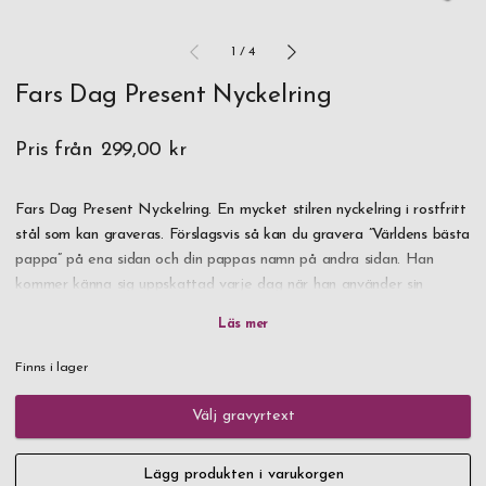
1
/
4
Fars Dag Present Nyckelring
Pris från
299,00 kr
Fars Dag Present Nyckelring. En mycket stilren nyckelring i rostfritt
stål som kan graveras. Förslagsvis så kan du gravera ”Världens bästa
pappa” på ena sidan och din pappas namn på andra sidan. Han
kommer känna sig uppskattad varje dag när han använder sin
nyckelknippa.
Beställ redan idag en nyckelring till fars dag med personlig gravyr
Finns i lager
redan idag, snabb leverans.
Välj gravyrtext
Levereras i presentask.
Lägg produkten i varukorgen
Här hittar du ännu fler
Fars dag-presenter
!