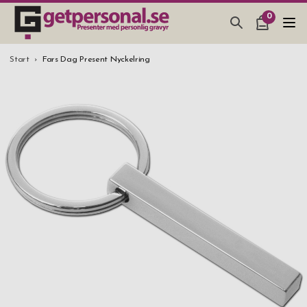
0
PRESENTER & PRYLAR
Start
Fars Dag Present Nyckelring
BAR, GLAS & KÖK
SMYCKEN & ACCESSOARER
PRESENTTIPS
BRÖLLOPSPRESENT 2026
STUDENTPRESENT 2026