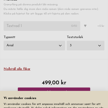
Gravyrfärg på denna produkt blir mässing.
Du måste hålla dig inom den röda ramen (den röda ramen graveras inte).
Klicka på hjärtat för att lägga till ett hjärta på den raden.
♥
0
/10
+0 kr
Typsnitt
Textstorlek
Nollställ alla flikar
499,00 kr
Lägg produkten i varukorgen
Vi använder cookies
Vi använder cookies för att anpassa innehåll och annonser samt för att
analysera vår trafik. Vi delar också information om din användning av vår