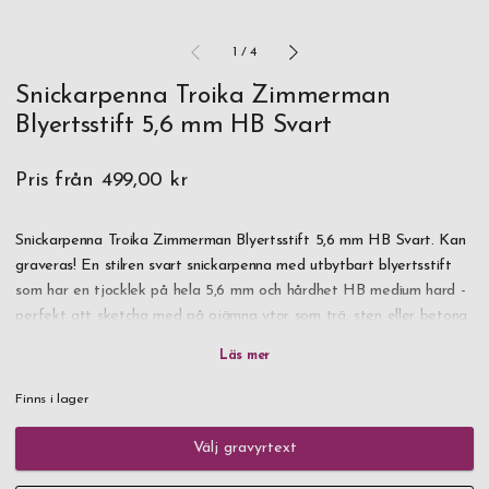
1
/
4
Snickarpenna Troika Zimmerman
Blyertsstift 5,6 mm HB Svart
Pris från
499,00 kr
Snickarpenna Troika Zimmerman Blyertsstift 5,6 mm HB Svart. Kan
graveras! En stilren svart snickarpenna med utbytbart blyertsstift
som har en tjocklek på hela 5,6 mm och hårdhet HB medium hard -
perfekt att sketcha med på ojämna ytor som trä, sten eller betong.
Pennan har inbyggd pennvässare och även små linjaler för både
centimeter och tum i skala 1:20 m (cm) respektive 1:50 m (tum).
Finns i lager
En mycket praktiskt kompanjon för hantverkare och snickare i det
dagliga arbetet - och med egen gravyr blir det dessutom en unik,
Välj gravyrtext
personlig och uppskattad present.