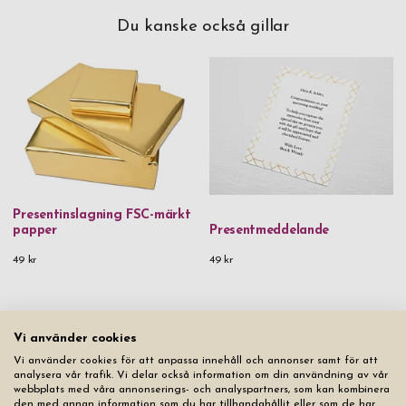
Du kanske också gillar
Presentinslagning FSC-märkt
papper
Presentmeddelande
49 kr
49 kr
Vi använder cookies
Från samma produktserie
Vi använder cookies för att anpassa innehåll och annonser samt för att
analysera vår trafik. Vi delar också information om din användning av vår
webbplats med våra annonserings- och analyspartners, som kan kombinera
den med annan information som du har tillhandahållit eller som de har