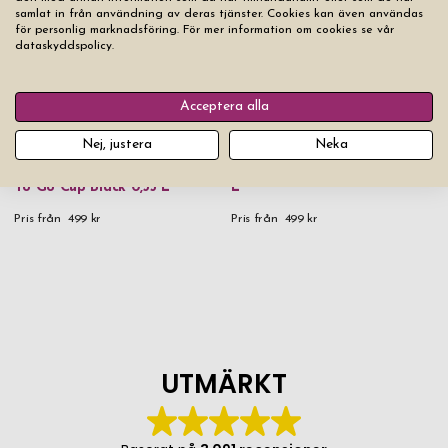
samlat in från användning av deras tjänster. Cookies kan även användas
för personlig marknadsföring. För mer information om cookies se vår
dataskyddspolicy.
Acceptera alla
Nej, justera
Neka
Termosmugg Eva Solo Urban
Termosmugg Eva Solo Urban
To Go Cup Golden Sand 0,35
To Go Cup Black 0,35 L
L
Pris från
499 kr
Pris från
499 kr