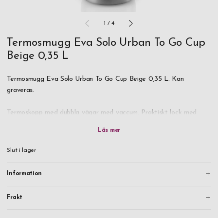
1
/
4
Termosmugg Eva Solo Urban To Go Cup
Beige 0,35 L
Termosmugg Eva Solo Urban To Go Cup Beige 0,35 L. Kan
graveras.
Termoskopp med dubbla vägar med vaccum. Praktiskt lock med
klick funktion-lätt att använda med enhandsgrepp.
Locket är lätt att öppna och stänga i farten tack vare den smidiga
Slut i lager
klickfunktionen som enkelt kan hanteras med en hand. Fyll Urban To
Go Cup med kaffe eller andra drycker – den håller värmen eller
Information
kylan!
Frakt