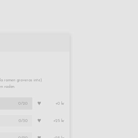
a ramen graveras inte).
en raden.
♥
0
/20
+0 kr
♥
0
/30
+25 kr