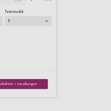
♥
0
/20
+25 kr
Textstorlek
dukten i varukorgen