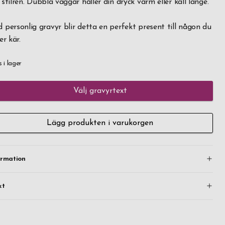
 stilren. Dubbla väggar håller din dryck varm eller kall länge.
 personlig gravyr blir detta en perfekt present till någon du
er kär.
s i lager
Välj gravyrtext
Lägg produkten i varukorgen
ormation
kt