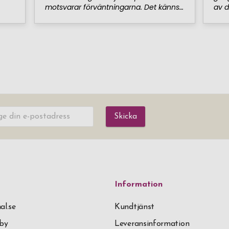
Skicka
Information
al.se
Kundtjänst
äby
Leveransinformation