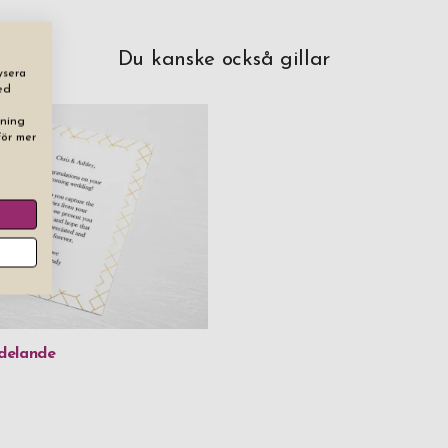
Du kanske också gillar
ysera
ed
dning
För mer
delande