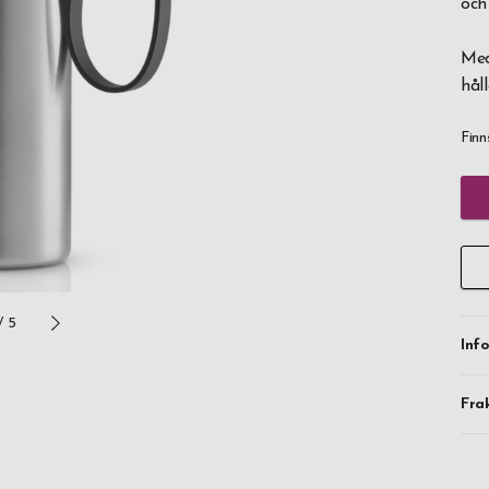
och
Med
håll
Finn
/
5
Inf
Fra