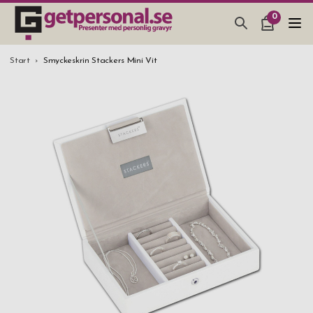
0
PRESENTER & PRYLAR
Start
Smyckeskrin Stackers Mini Vit
BAR, GLAS & KÖK
SMYCKEN & ACCESSOARER
PRESENTTIPS
BRÖLLOPSPRESENT 2026
STUDENTPRESENT 2026