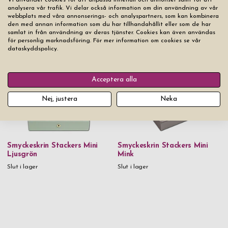
Vi använder cookies för att anpassa innehåll och annonser samt för att
analysera vår trafik. Vi delar också information om din användning av vår
webbplats med våra annonserings- och analyspartners, som kan kombinera
Smyckeskrin Stackers Mini
Smyckeskrin Stackers Mini
den med annan information som du har tillhandahållit eller som de har
Rosa
Lavendel
samlat in från användning av deras tjänster. Cookies kan även användas
för personlig marknadsföring. För mer information om cookies se vår
Slut i lager
Slut i lager
dataskyddspolicy.
Acceptera alla
Nej, justera
Neka
Smyckeskrin Stackers Mini
Smyckeskrin Stackers Mini
Ljusgrön
Mink
Slut i lager
Slut i lager