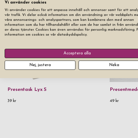
Vi använder cookies
Vi använder cookies för att anpassa innehåll och annonser samt för att anal
vår trafik. Vi delar också information om din användning av vår webbplats m
våra annonserings- och analyspartners, som kan kombinera den med annan
information som du har tillhandahållit eller som de har samlat in från använ
av deras tjänster. Cookies kan även användas för personlig marknadsföring. 
information om cookies se vår dataskyddspolicy.
Acceptera alla
Nej, justera
Neka
Presentask Lyx S
Presentmed
39 kr
49 kr