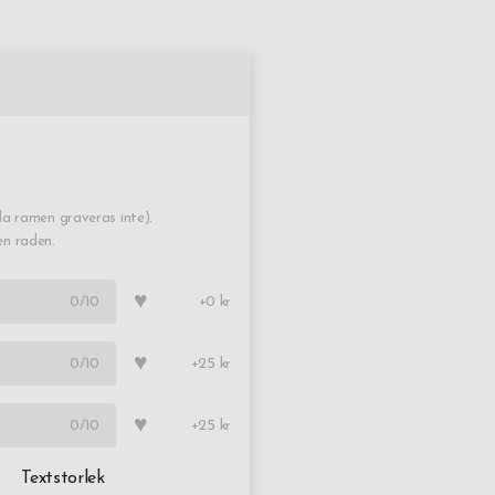
a ramen graveras inte).
en raden.
♥
0
/10
+0 kr
♥
0
/10
+25 kr
♥
0
/10
+25 kr
Textstorlek