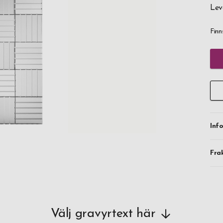
Lev
Finn
Inf
Fra
Välj gravyrtext här