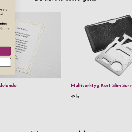
ysera
ed
dning
För mer
delande
Multiverktyg Kort Slim Surv
49 kr