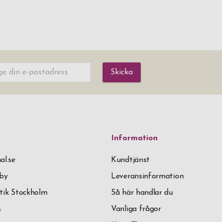
Skicka
Information
al.se
Kundtjänst
äby
Leveransinformation
tik Stockholm
Så här handlar du
s
Vanliga frågor