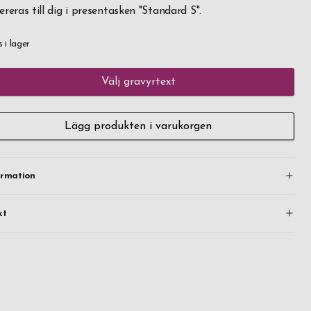
ereras till dig i presentasken "Standard S".
s i lager
Välj gravyrtext
Lägg produkten i varukorgen
ormation
kt