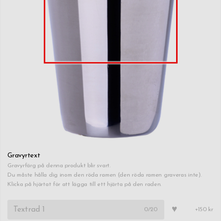
Gravyrtext
Gravyrfärg på denna produkt blir svart.
Du måste hålla dig inom den röda ramen (den röda ramen graveras inte).
Klicka på hjärtat för att lägga till ett hjärta på den raden.
♥
0
/20
+150 kr