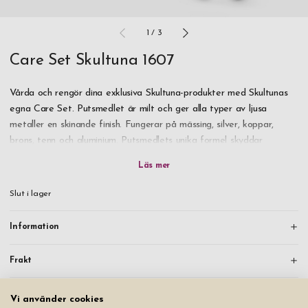
1
/
3
Care Set Skultuna 1607
Vårda och rengör dina exklusiva Skultuna-produkter med Skultunas
egna Care Set. Putsmedlet är milt och ger alla typer av ljusa
metaller en skinande finish. Fungerar på mässing, silver, koppar,
brons, tenn och aluminium. Putsmedlets unika formel skyddar
dessutom ytan på lång sikt.
Kommer i presentask. Två svarta silkeshandskar i storlek small och
Slut i lager
large medföljer.
Information
Klicka här för att läsa Skultunas guide för produktvård.
Frakt
Vi använder cookies