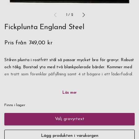
1
/
2
Fickplunta England Steel
Pris från
749,00 kr
Stilren plunta i rostfritt stål så passar mycket bra för gravyr. Robust
och tålig. Borstad yta med två blankpolerade bårder. Kommer med
en tratt som förenklar påfyllning samt 4 st bägare i ett läderfodral.
Levereras till dig i en svart presentkartong.
Finns i lager
Välj gravyrtext
Lägg produkten i varukorgen