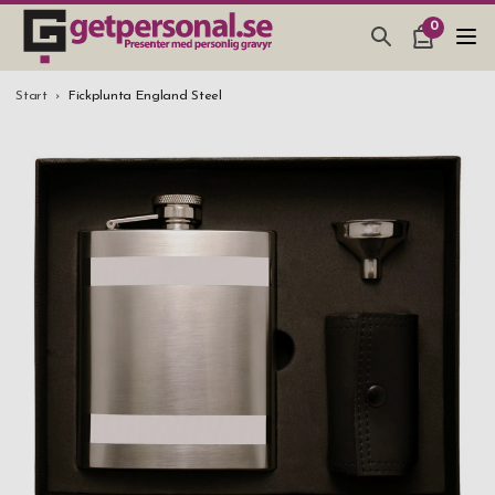
0
PRESENTER & PRYLAR
Start
Fickplunta England Steel
BAR, GLAS & KÖK
SMYCKEN & ACCESSOARER
PRESENTTIPS
BRÖLLOPSPRESENT 2026
STUDENTPRESENT 2026