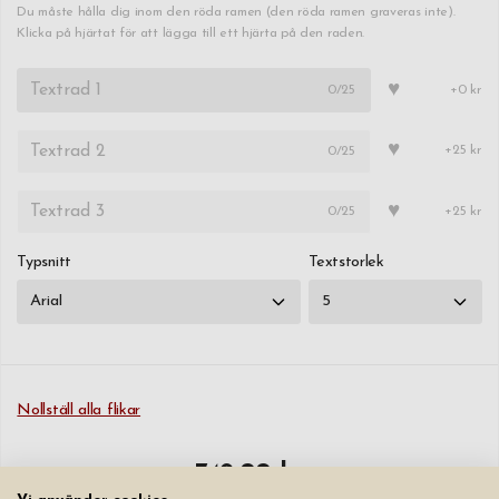
Du måste hålla dig inom den röda ramen (den röda ramen graveras inte).
Klicka på hjärtat för att lägga till ett hjärta på den raden.
♥
0
/25
+0 kr
♥
0
/25
+25 kr
♥
0
/25
+25 kr
Typsnitt
Textstorlek
Nollställ alla flikar
749,00 kr