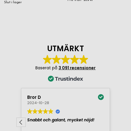
Pris från
289 kr
Slut i lager