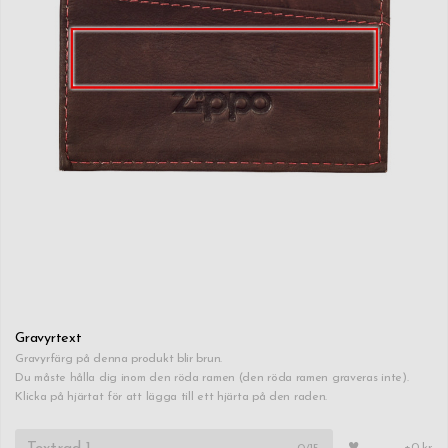
Gravyrtext
Gravyrfärg på denna produkt blir brun.
Du måste hålla dig inom den röda ramen (den röda ramen graveras inte).
Klicka på hjärtat för att lägga till ett hjärta på den raden.