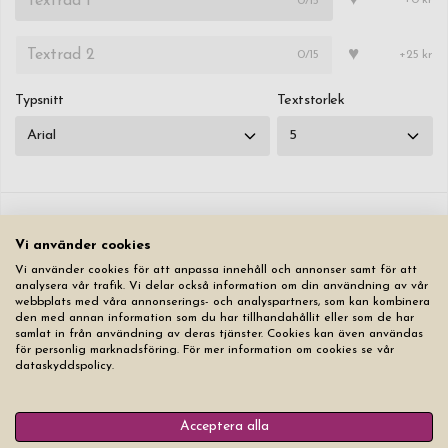
♥
0
/15
+0 kr
♥
0
/15
+25 kr
Typsnitt
Textstorlek
Nollställ
Vi använder cookies
Vi använder cookies för att anpassa innehåll och annonser samt för att
299,00 kr
analysera vår trafik. Vi delar också information om din användning av vår
webbplats med våra annonserings- och analyspartners, som kan kombinera
den med annan information som du har tillhandahållit eller som de har
Lägg produkten i varukorgen
samlat in från användning av deras tjänster. Cookies kan även användas
för personlig marknadsföring. För mer information om cookies se vår
dataskyddspolicy.
Acceptera alla