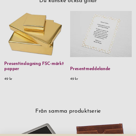
Du kanske också gillar
presentasken Lila ML som finns under relaterade produkter nedan
för en exklusivare presentation.
Presentinslagning FSC-märkt
papper
Presentmeddelande
49 kr
49 kr
Från samma produktserie