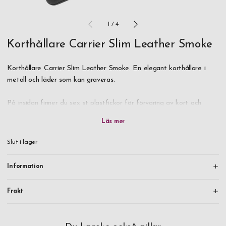
1
/
4
Korthållare Carrier Slim Leather Smoke
Korthållare Carrier Slim Leather Smoke. En elegant korthållare i
metall och läder som kan graveras.
På insidan finner du sex st plastfickor för förvaring av kort och
sedlar, plastfickorna vecklar smidigt ut sig själva när man öppnar
korthållaren så att det blir enkelt att komma åt rätt kort. De runda
kanterna gör korthållaren behaglig att hålla i, och men en relativt
Slut i lager
liten storlek så passar den perfekt i både fick eller handväska.
Information
Beställ idag så kommer det inom ett par vardagar att ligga en
mycket elegant korthållare och vänta på dig i din brevlåda.
Frakt
OBS! Sidan med öppningsknappen är framsidan ur
gravyrsynpunkt.Levereras i en kartongförpackning. Du kan köpa till