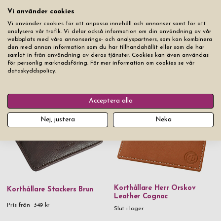
Vi använder cookies
Vi använder cookies för att anpassa innehåll och annonser samt för att
analysera vår trafik. Vi delar också information om din användning av vår
webbplats med våra annonserings- och analyspartners, som kan kombinera
den med annan information som du har tillhandahållit eller som de har
samlat in från användning av deras tjänster. Cookies kan även användas
Korthållare Carrier Slim
för personlig marknadsföring. För mer information om cookies se vår
Korthållare Läder Brun B-
Leather
dataskyddspolicy.
Away
Pris från
149 kr
349 kr
Slut i lager
Acceptera alla
Nej, justera
Neka
Korthållare Herr Orskov
Korthållare Stackers Brun
Leather Cognac
Pris från
349 kr
Slut i lager